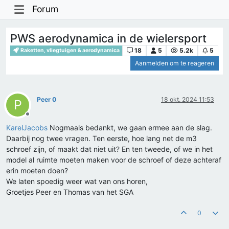
Forum
PWS aerodynamica in de wielersport
18
5
5.2k
5
Raketten, vliegtuigen & aerodynamica
Aanmelden om te reageren
Peer 0
18 okt. 2024 11:53
P
Offline
KarelJacobs
Nogmaals bedankt, we gaan ermee aan de slag.
Daarbij nog twee vragen. Ten eerste, hoe lang net de m3
schroef zijn, of maakt dat niet uit? En ten tweede, of we in het
model al ruimte moeten maken voor de schroef of deze achteraf
erin moeten doen?
We laten spoedig weer wat van ons horen,
Groetjes Peer en Thomas van het SGA
0