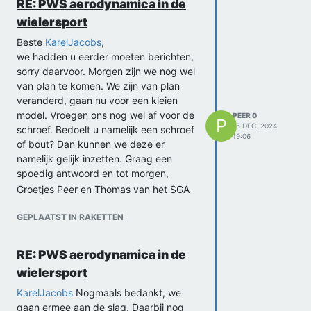
RE: PWS aerodynamica in de
wielersport
Beste
KarelJacobs
,
we hadden u eerder moeten berichten,
sorry daarvoor. Morgen zijn we nog wel
van plan te komen. We zijn van plan
veranderd, gaan nu voor een kleien
model. Vroegen ons nog wel af voor de
PEER 0
P
15 DEC. 2024
schroef. Bedoelt u namelijk een schroef
19:06
of bout? Dan kunnen we deze er
namelijk gelijk inzetten. Graag een
spoedig antwoord en tot morgen,
Groetjes Peer en Thomas van het SGA
GEPLAATST IN RAKETTEN
RE: PWS aerodynamica in de
wielersport
KarelJacobs
Nogmaals bedankt, we
gaan ermee aan de slag. Daarbij nog