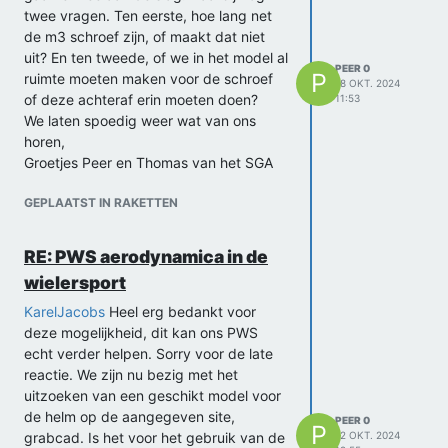
twee vragen. Ten eerste, hoe lang net
de m3 schroef zijn, of maakt dat niet
uit? En ten tweede, of we in het model al
PEER 0
P
ruimte moeten maken voor de schroef
18 OKT. 2024
of deze achteraf erin moeten doen?
11:53
We laten spoedig weer wat van ons
horen,
Groetjes Peer en Thomas van het SGA
GEPLAATST IN RAKETTEN
RE: PWS aerodynamica in de
wielersport
KarelJacobs
Heel erg bedankt voor
deze mogelijkheid, dit kan ons PWS
echt verder helpen. Sorry voor de late
reactie. We zijn nu bezig met het
uitzoeken van een geschikt model voor
de helm op de aangegeven site,
PEER 0
P
grabcad. Is het voor het gebruik van de
12 OKT. 2024