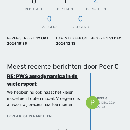
0
1
4
REPUTATIE
BEKEKEN
BERICHTEN
0
0
VOLGERS
VOLGEND
GEREGISTREERD
12 OKT.
LAATSTE KEER ONLINE GEZIEN
31 DEC.
2024 19:36
2024 12:18
Meest recente berichten door Peer 0
RE: PWS aerodynamica in de
wielersport
We hebben nu ook naast het kleien
model een houten model. Vroegen ons
PEER 0
P
15 DEC. 2024
af waar wij precies naartoe moeten.
22:48
GEPLAATST IN RAKETTEN