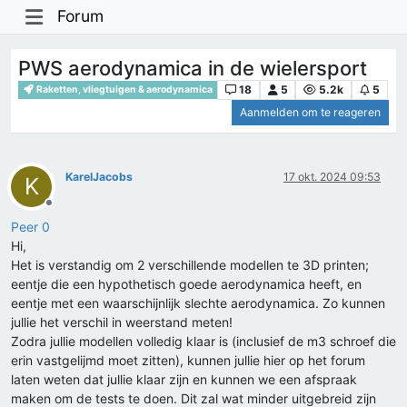
Forum
PWS aerodynamica in de wielersport
18
5
5.2k
5
Raketten, vliegtuigen & aerodynamica
Aanmelden om te reageren
KarelJacobs
17 okt. 2024 09:53
K
Offline
Peer 0
Hi,
Het is verstandig om 2 verschillende modellen te 3D printen;
eentje die een hypothetisch goede aerodynamica heeft, en
eentje met een waarschijnlijk slechte aerodynamica. Zo kunnen
jullie het verschil in weerstand meten!
Zodra jullie modellen volledig klaar is (inclusief de m3 schroef die
erin vastgelijmd moet zitten), kunnen jullie hier op het forum
laten weten dat jullie klaar zijn en kunnen we een afspraak
maken om de tests te doen. Dit zal wat minder uitgebreid zijn