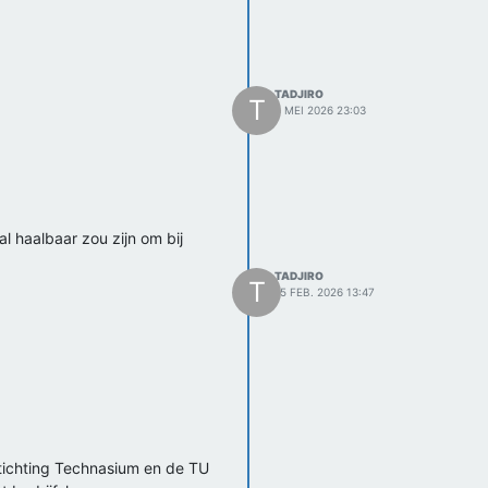
TADJIRO
T
8 MEI 2026 23:03
l haalbaar zou zijn om bij
TADJIRO
T
15 FEB. 2026 13:47
Stichting Technasium en de TU