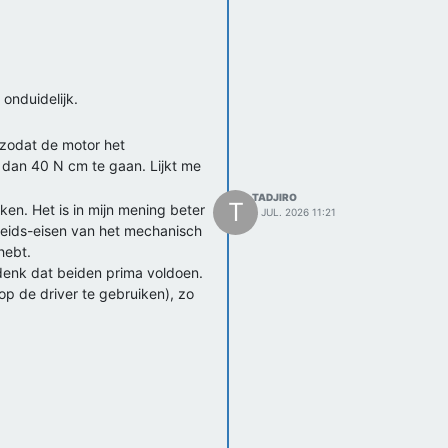
f EEG beelden tijdens dromen.
 zweverige domein, waar men wel
 onduidelijk.
erin zit een hoofdstuk
zodat de motor het
spectief van de auteurs en hun
 dan 40 N cm te gaan. Lijkt me
IPRLBook2ndEd.pdf
]
TADJIRO
T
en. Het is in mijn mening beter
4 JUL. 2026 11:21
ook wetenschappelijke
heids-eisen van het mechanisch
n kan je specifiek zoeken op
hebt.
l replay. Tijdens de slaap
k denk dat beiden prima voldoen.
 op de driver te gebruiken), zo
t domein (of Erasmus MC domein)
er se een groot voordeel. Vaak
ektronisch vlak. Op zijn
moderne te gebruiken (TMC2209
lt. Ook raad ik aan om het
zoeksvraag: Welke
misschien strakker, maar ook