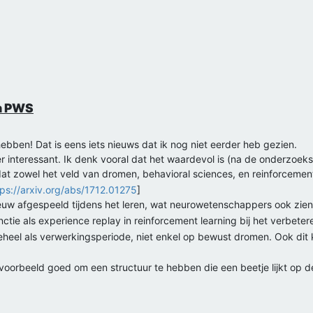
en PWS
hebben! Dat is eens iets nieuws dat ik nog niet eerder heb gezien.
er interessant. Ik denk vooral dat het waardevol is (na de onderzoek
 zowel het veld van dromen, behavioral sciences, en reinforcement 
tps://arxiv.org/abs/1712.01275
]
uw afgespeeld tijdens het leren, wat neurowetenschappers ook zien 
nctie als experience replay in reinforcement learning bij het verbet
 geheel als verwerkingsperiode, niet enkel op bewust dromen. Ook dit
ijvoorbeeld goed om een structuur te hebben die een beetje lijkt op 
nforcement learning?
ens neurowetenschappen?