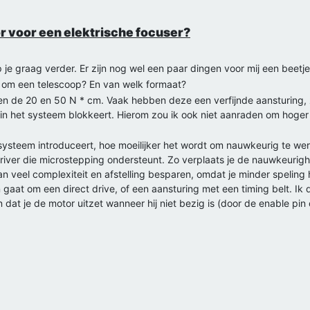
ence replay en dromen?
ussen experience replay en dromen?
or voor een elektrische focuser?
ppelijke literatuur kunnen kijken naar studies met bijvoorbeeld fMRI o
an echte hersenactiviteit en til je het onderzoek een beetje uit het
 je graag verder. Er zijn nog wel een paar dingen voor mij een beetje
erzoek.
r om een telescoop? En van welk formaat?
ent learning ontwikkeld en hebben hierover een boek geschreven. Hi
n de 20 en 50 N * cm. Vaak hebben deze een verfijnde aansturing, 
t Learning: An Introduction". Zo krijg je direct het technische per
in het systeem blokkeert. Hierom zou ik ook niet aanraden om hoger
 [
https://web.stanford.edu/class/psych209/Readings/SuttonBarto
 op youtube over reinforcement learning die ook waardevol zijn.
teem introduceert, hoe moeilijker het wordt om nauwkeurig te werk
er dromen en heeft hier ook een boek over geschreven, maar heeft 
iver die microstepping ondersteunt. Zo verplaats je de nauwkeurig
publicaties zijn vaak te vinden in samenwerking met Stickgold. Hieri
n veel complexiteit en afstelling besparen, omdat je minder speling 
replay voornamelijk in de hippocampus en heet hierom ook hippocampa
dan gaat om een direct drive, of een aansturing met een timing belt. I
ens de daadwerkelijke ervaring.
an dat je de motor uitzet wanneer hij niet bezig is (door de enable pin
pal+replay
]
m wordt, verandert nameliik de aanhechting op de timing belt.
t met bronnen die niet beschikbaar zijn, dan kan ik via het TU Delf
ruikt ben je minder afhankelijk van microstepping, maar dat is niet p
anische eigenschappen van de focuser dan door de aandrijving op el
iende beweging, maar niet per se een meer nauwkeurige.
esonantie & trilling dan oudere. Ik zou aanraden om een enigszins 
 kan ook een laag trilling dempen vanwege de elasticiteit van de be
re reinforcement learning en dromen op elkaar lijken met als onder
ls je een hoge spanning op de belt monteert, beweegt het systeem 