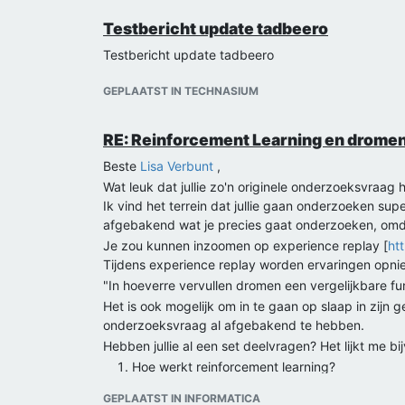
Testbericht update tadbeero
Testbericht update tadbeero
GEPLAATST IN TECHNASIUM
RE: Reinforcement Learning en drom
Beste
Lisa Verbunt
,
Wat leuk dat jullie zo'n originele onderzoeksvraag 
Ik vind het terrein dat jullie gaan onderzoeken sup
afgebakend wat je precies gaat onderzoeken, omdat
Je zou kunnen inzoomen op experience replay [
ht
Tijdens experience replay worden ervaringen opnie
"In hoeverre vervullen dromen een vergelijkbare fu
Het is ook mogelijk om in te gaan op slaap in zijn
onderzoeksvraag al afgebakend te hebben.
Hebben jullie al een set deelvragen? Het lijkt me b
Hoe werkt reinforcement learning?
Welke rol speelt experience replay binnen rei
GEPLAATST IN INFORMATICA
Wat weten over de functie van dromen volg