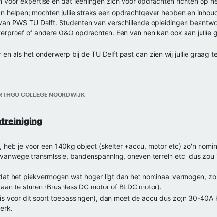
en voor expertise en dat leerlingen zich voor opdrachten richten op he
er kan helpen; mochten jullie straks een opdrachtgever hebben en inho
 van PWS TU Delft. Studenten van verschillende opleidingen beantw
esterproef of andere O&O opdrachten. Een van hen kan ook aan jullie
n als het onderwerp bij de TU Delft past dan zien wij jullie graag 
ORTHGO COLLEGE NOORDWIJK
treiniging
n, heb je voor een 140kg object (skelter +accu, motor etc) zo'n no
s vanwege transmissie, bandenspanning, oneven terrein etc, dus zou
e dat het piekvermogen wat hoger ligt dan het nominaal vermogen, 
t aan te sturen (Brushless DC motor of BLDC motor).
is voor dit soort toepassingen), dan moet de accu dus zo;n 30-40A 
erk.