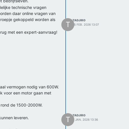
t bedrijfsleven.
udelijke technische vragen
oorden daar online vragen van
 groepje gekoppeld worden als
TADJIRO
T
15 FEB. 2026 13:07
terug met een expert-aanvraag!
minaal vermogen nodig van 600W.
 ik voor een motor gaan met
zo rond de 1500-2000W.
TADJIRO
kunnen leveren.
T
2 JAN. 2026 13:36