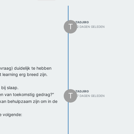
TADJIRO
T
12 DAGEN GELEDEN
svraag) duidelijk te hebben
learning erg breed zijn.
bij slaap.
TADJIRO
T
eren van toekomstig gedrag?"
17 DAGEN GELEDEN
 kan behulpzaam zijn om in de
de volgende: