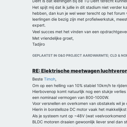
Delft is dat leerlingen bij de TU Delft terecht kunn
Het spijt mij dat ik jullie in dit stadium niet verd
hebben, dan kun je wel weer terecht op het forum
leerlingen die bezig zijn met profielwerkstuk, me
expert.
Veel succes met het vinden van een opdrachtgever e
Met vriendelijke groet,
Tadjiro
GEPLAATST IN O&O PROJECT AARDWARMTE; CLD & N
RE: Elektrische meetwagen luchtveron
Beste
Timoh
,
Om op een helling van 10% stabiel 10km/h te rijde
Hierbovenop komt natuurlijk nog een stukje verlie
een nominaal vermogen van 800-1000W.
Voor versnellen en overkomen van obstakels wil j
Hierin in borstelloze DC motor vaak het makkelijks
Als je systeem runt op ~48V (wat veelvoorkomend 
BLDC motoren draaien gewoonlijk liever snel dan st