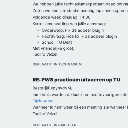
overeenkomsten en verschillen bestaan er tuss
We hebben jullie technasiumexpertaanvraag ontvange
met meer trilling. Wanneer je een belt systeem
toekomstig gedrag te beïnvloeden?
Zullen we een introductiemeeting inplannen op e
op de hoeveelheid trilling.
Wat vinden jullie van dit als onderzoeksvraag? 
Volgende week dinsdag, 14:00
Met betrekking tot warmte zou ik vooral den
specifiek zijn handig om dit echt te kunnen ond
Korte samenvatting van jullie aanvraag:
van spanningen en stromen waaronder ze kunn
om tegen de bovenkant (of zelfs boven) de r
Onderwerp: Fix de adbeer plugin
beweegt).
Hoofdvraag: Hoe fix ik de adbeer plugin
Samenvattend dus
School: TU Delft
Met vriendelijke groet,
NEMA 17, 1,8°, ongeveer 40 N cm.
Tadjiro Velzel
Bijvoorbeeld TMC2209-driver met 1/16 of 1/32 mic
Directe koppeling of GT2-riemaandrijving.
GEPLAATST IN TECHNASIUM
Houdstroom verlagen wanneer de focuser niet bew
Ik hoor graag als jullie nog verdere vragen hebben!
RE: PWS practicum uitvoeren op TU
Tadjiro Velzel
Elektrotechnicus & roboticaonderzoeker
Beste @PepynvdVM,
Inmiddels worden de lucht- en ruimtevaartgerelate
Tijnkappen
Wanneer ik hem weer bij een meeting zie wanneer hi
Tadjiro Velzel
GEPLAATST IN RAKETTEN