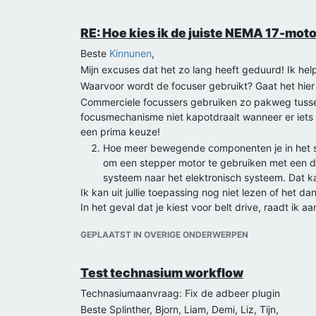
Welke overeenkomsten bestaan tussen experi
Welke factoren karakteriseren het verschil t
RE: Hoe kies ik de juiste NEMA 17-mot
Het lijkt me super mooi als jullie uit de wetenscha
Beste
Kinnunen
,
Zo kan je het neurowetenschappelijke deel linken a
Mijn excuses dat het zo lang heeft geduurd! Ik help
eens verloren in raakt bij psychologisch droomond
Waarvoor wordt de focuser gebruikt? Gaat het hie
Richard Sutton en Andrew Barto hebben reinforcem
Commerciele focussers gebruiken zo pakweg tusse
genaamd Neuroscience. Het boek heet "Reinforcemen
focusmechanisme niet kapotdraait wanneer er iets 
mening over de neurowetenschappelijke koppeling.
een prima keuze!
David Silver van UCL heeft trouwens videolectures
Hoe meer bewegende componenten je in het sys
Matthew Walker is een belangrijke onderzoeker ov
om een stepper motor te gebruiken met een dr
publicaties. Het boek heet "Why We Sleep" en zijn 
systeem naar het elektronisch systeem. Dat ka
Sleep replay. Voor zover ik begrijp gebeurt deze 
Ik kan uit jullie toepassing nog niet lezen of het 
vuurt dezelfde reeks hippocampusneuronen als tijd
In het geval dat je kiest voor belt drive, raadt ik a
[
https://pubmed.ncbi.nlm.nih.gov/?term=hippocam
wordt de motor niet te warm. Wanneer de as te war
Laat me graag weten als je er niet helemaal uitkom
GEPLAATST IN OVERIGE ONDERWERPEN
Zowel 1.8° als 0.9° zijn prima. Als je 0.9° geb
nog helpen.
wordt de focusing meer bepaald door de mech
Aarzel niet als je nog ergens een vraag over hebt!
hoogst bereik je met 0.9° een wat meer vloe
Test technasium workflow
Tadjiro Velzel
Moderne drivers geven een veel beperktere r
Technasiumaanvraag: Fix de adbeer plugin
Lisa Verbunt
said
:
of TMC2225 bijvoorbeeld). Een riemaandrijving
Beste Splinther, Bjorn, Liam, Demi, Liz, Tijn,
Hoi, voor ons PWS willen wij onderzoeken hoever
systeem niet op hoge spanning te monteren. A