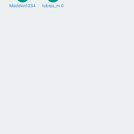
Madelon1234
tobias_m 0