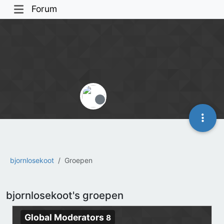
Forum
Offline
bjornlosekoot
Groepen
bjornlosekoot's groepen
Global Moderators
8