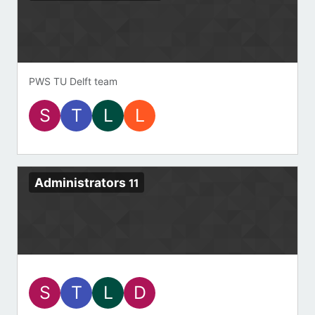
PWS TU Delft team
S
T
L
L
Administrators
11
S
T
L
D