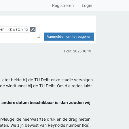
Registreren
Login
ven
2
watching
Aanmelden om te reageren
1 okt. 2025 16:19
later beide bij de TU Delft onze studie vervolgen.
 windtunnel bij de TU Delft. Om die reden luidt
n andere datum beschikbaar is, dan zouden wij
tervleugel de neerwaartse druk en de drag meten.
eten. We zijn bewust van Reynolds number (Re).