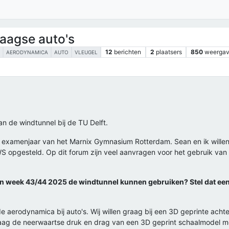
aagse auto's
12
berichten
2
plaatsers
850
weerga
L
AERODYNAMICA
AUTO
VLEUGEL
n de windtunnel bij de TU Delft.
et examenjaar van het Marnix Gymnasium Rotterdam. Sean en ik willen 
pgesteld. Op dit forum zijn veel aanvragen voor het gebruik van de
 in week 43/44 2025 de windtunnel kunnen gebruiken? Stel dat ee
 aerodynamica bij auto's. Wij willen graag bij een 3D geprinte ach
raag de neerwaartse druk en drag van een 3D geprint schaalmodel m