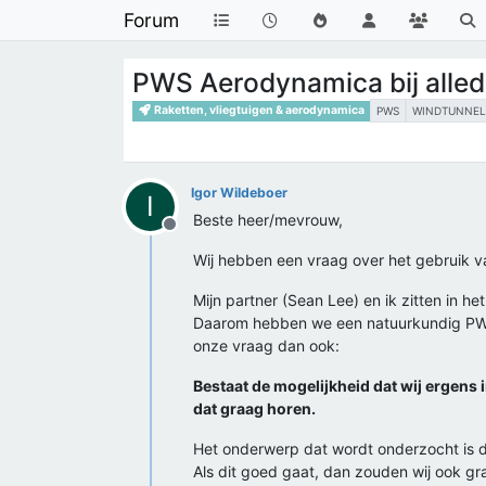
Forum
PWS Aerodynamica bij alled
Raketten, vliegtuigen & aerodynamica
PWS
WINDTUNNE
Igor Wildeboer
I
Beste heer/mevrouw,
Offline
Wij hebben een vraag over het gebruik va
Mijn partner (Sean Lee) en ik zitten in h
Daarom hebben we een natuurkundig PWS o
onze vraag dan ook:
Bestaat de mogelijkheid dat wij ergens
dat graag horen.
Het onderwerp dat wordt onderzocht is de
Als dit goed gaat, dan zouden wij ook g