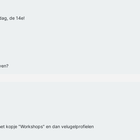
jdag, de 14e!
ven?
 het kopje "Workshops" en dan velugelprofielen