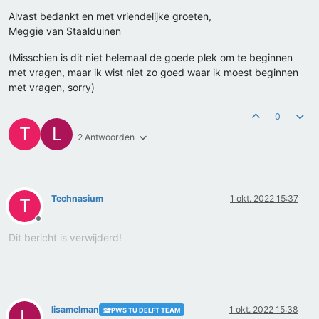
Alvast bedankt en met vriendelijke groeten,
Meggie van Staalduinen
(Misschien is dit niet helemaal de goede plek om te beginnen
met vragen, maar ik wist niet zo goed waar ik moest beginnen
met vragen, sorry)
0
T
L
2 Antwoorden
Technasium
1 okt. 2022 15:37
T
Offline
Dit bericht is verwijderd!
lisamelman
1 okt. 2022 15:38
PWS TU DELFT TEAM
L