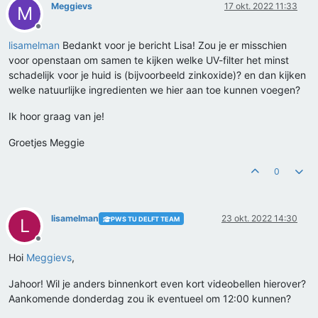
Meggievs
17 okt. 2022 11:33
M
Offline
lisamelman
Bedankt voor je bericht Lisa! Zou je er misschien
voor openstaan om samen te kijken welke UV-filter het minst
schadelijk voor je huid is (bijvoorbeeld zinkoxide)? en dan kijken
welke natuurlijke ingredienten we hier aan toe kunnen voegen?
Ik hoor graag van je!
Groetjes Meggie
0
lisamelman
23 okt. 2022 14:30
PWS TU DELFT TEAM
L
Offline
Hoi
Meggievs
,
Jahoor! Wil je anders binnenkort even kort videobellen hierover?
Aankomende donderdag zou ik eventueel om 12:00 kunnen?