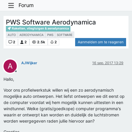
Forum
PWS Software Aerodynamica
Raketten, vliegtuigen & aerodynamica
AUTO
AERODYNAMICA
PWS
SOFTWARE
2
2
2.5k
2
Aanmelden om te reageren
AJWijker
16 sep. 2017 13:29
A
Offline
Hallo,
Voor ons profielwerkstuk willen wij een zo aerodynamisch
mogelijke auto ontwerpen. Het liefst ontwerpen we dit eerst op
de computer voordat wij hem mogelijk kunnen uittesten in een
windtunnel. Welke (gratis/goedkope) computer programma's
waarin er ontwerpt kan worden en duidelijk de luchtstromen
worden weergegeven raden jullie hiervoor aan?
Groetjes,