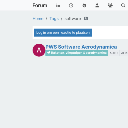
Forum
Home
Tags
software
Log in om een reactie te plaatsen
PWS Software Aerodynamica
A
Raketten, vliegtuigen & aerodynamica
AUTO
AER