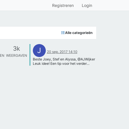
Registreren
Login
Alle categorieën
3k
J
20 sep. 2017 14:10
TEN
WEERGAVEN
Beste Joey, Stef en Alyssa, @AJWijker
Leuk idee! Een tip voor het verder
uitwerken van jullie idee: Probeer het
ontwerp af te bakenen door duidelijk te
definieren wat jullie zo aerodynamisch
mogelijk willen maken voor welke
doeleinden. Houd er verder rekening
mee dat de windtunnel die wij
aanbieden voor scholieren gesloten en
erg klein is. Wat betreft een programma
om jullie design van de auto in te testen
raad ik "flow design" aan. Groetjes,
Juul