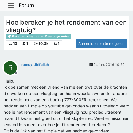
Forum
Hoe bereken je het rendement van een
vliegtuig?
Raketten, vliegtuigen & aerodynamica
13
1
10.3k
1
Aanmelden om te reageren
ramsy.dhifallah
24 jan. 2016 10:52
R
Offline
Hallo,
ik doe samen met een vriend van me een pws over de krachten
die werken op een vliegtuig, en hierin wouden we onder andere
het rendement van een boeing 777-300ER berekenen. We
hadden een filmpje op youtube gevonden waarin uitgelegd werd
hoe je het rendement van een vliegtuig nou precies uitrekent,
maar dit kwam niet goed uit of het klopte niet. Weet er misschien
iemand iets meer over hoe je dit rendement berekend?
Dit is de link van het filmpje dat we hadden gevonden: