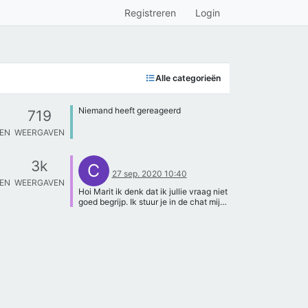
Registreren
Login
Alle categorieën
Niemand heeft gereageerd
719
TEN
WEERGAVEN
3k
C
27 sep. 2020 10:40
TEN
WEERGAVEN
Hoi Marit ik denk dat ik jullie vraag niet
goed begrijp. Ik stuur je in de chat mijn
e-mail adres, zou je je stuk over
baryogenese kunnen toesturen en
daarbij de vraag nog eens herhalen?
Dan kan ik goed antwoord geven of het
voldoende is! Ben benieuwd!