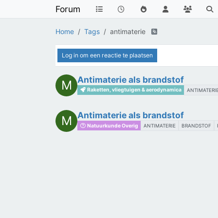
Forum
Home
Tags
antimaterie
Log in om een reactie te plaatsen
Antimaterie als brandstof
M
Raketten, vliegtuigen & aerodynamica
ANTIMATERI
Antimaterie als brandstof
M
Natuurkunde Overig
ANTIMATERIE
BRANDSTOF