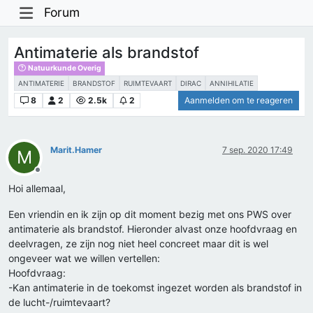
Forum
Antimaterie als brandstof
Natuurkunde Overig
ANTIMATERIE
BRANDSTOF
RUIMTEVAART
DIRAC
ANNIHILATIE
8
2
2.5k
2
Aanmelden om te reageren
Marit.Hamer
7 sep. 2020 17:49
M
Offline
Hoi allemaal,
Een vriendin en ik zijn op dit moment bezig met ons PWS over
antimaterie als brandstof. Hieronder alvast onze hoofdvraag en
deelvragen, ze zijn nog niet heel concreet maar dit is wel
ongeveer wat we willen vertellen:
Hoofdvraag:
-Kan antimaterie in de toekomst ingezet worden als brandstof in
de lucht-/ruimtevaart?