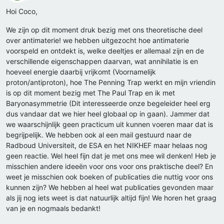
Offline
Hoi Coco,
We zijn op dit moment druk bezig met ons theoretische deel
over antimaterie! we hebben uitgezocht hoe antimaterie
voorspeld en ontdekt is, welke deeltjes er allemaal zijn en de
verschillende eigenschappen daarvan, wat annihilatie is en
hoeveel energie daarbij vrijkomt (Voornamelijk
proton/antiproton), hoe The Penning Trap werkt en mijn vriendin
is op dit moment bezig met The Paul Trap en ik met
Baryonasymmetrie (Dit interesseerde onze begeleider heel erg
dus vandaar dat we hier heel globaal op in gaan). Jammer dat
we waarschijnlijk geen practicum uit kunnen voeren maar dat is
begrijpelijk. We hebben ook al een mail gestuurd naar de
Radboud Universiteit, de ESA en het NIKHEF maar helaas nog
geen reactie. Wel heel fijn dat je met ons mee wil denken! Heb je
misschien andere ideeën voor ons voor ons praktische deel? En
weet je misschien ook boeken of publicaties die nuttig voor ons
kunnen zijn? We hebben al heel wat publicaties gevonden maar
als jij nog iets weet is dat natuurlijk altijd fijn! We horen het graag
van je en nogmaals bedankt!