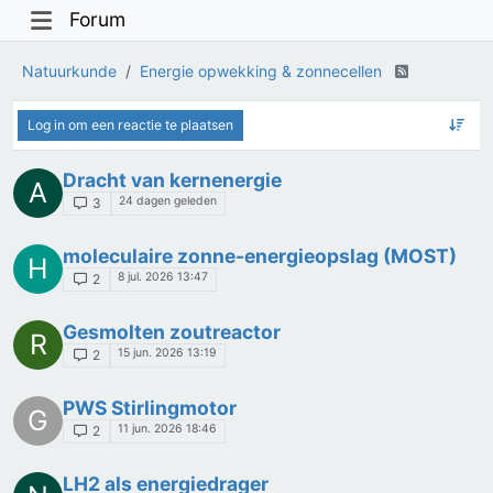
Forum
Natuurkunde
Energie opwekking & zonnecellen
Log in om een reactie te plaatsen
Dracht van kernenergie
A
24 dagen geleden
3
moleculaire zonne-energieopslag (MOST)
H
8 jul. 2026 13:47
2
Gesmolten zoutreactor
R
15 jun. 2026 13:19
2
PWS Stirlingmotor
G
11 jun. 2026 18:46
2
LH2 als energiedrager