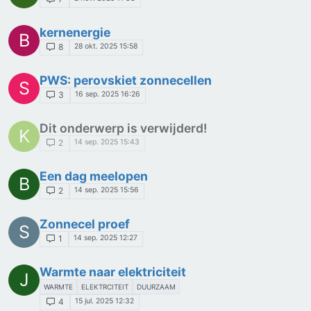
kernenergie
B
28 okt. 2025 15:58
8
PWS: perovskiet zonnecellen
S
16 sep. 2025 16:26
3
Dit onderwerp is verwijderd!
K
14 sep. 2025 15:43
2
Een dag meelopen
B
14 sep. 2025 15:56
2
Zonnecel proef
S
14 sep. 2025 12:27
1
Warmte naar elektriciteit
J
WARMTE
ELEKTRCITEIT
DUURZAAM
15 jul. 2025 12:32
4