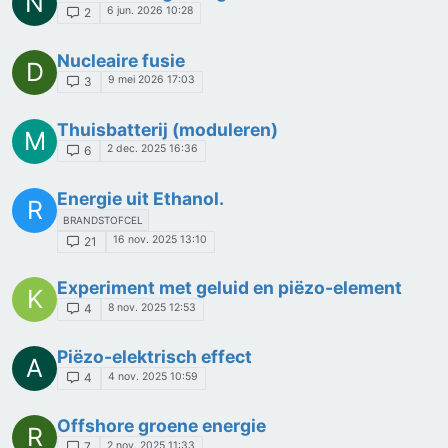
N
6 jun. 2026 10:28
2
Nucleaire fusie
D
9 mei 2026 17:03
3
Thuisbatterij (moduleren)
M
2 dec. 2025 16:36
6
Energie uit Ethanol.
R
BRANDSTOFCEL
16 nov. 2025 13:10
21
Experiment met geluid en piëzo-element
K
8 nov. 2025 12:53
4
Piëzo-elektrisch effect
A
4 nov. 2025 10:59
4
Offshore groene energie
R
2 nov. 2025 11:33
7