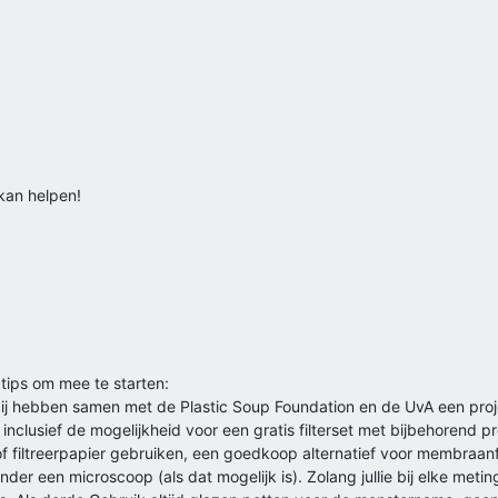
 kan helpen!
ips om mee te starten:
 zij hebben samen met de Plastic Soup Foundation en de UvA een pro
nclusief de mogelijkheid voor een gratis filterset met bijbehorend proto
of filtreerpapier gebruiken, een goedkoop alternatief voor membraanfi
nder een microscoop (als dat mogelijk is). Zolang jullie bij elke met