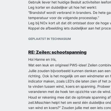
Gebruik liever het huidige Besluit activiteiten leef
Leg korter en duidelijker uit hoe het werkt:
“Brandstof wordt verbrand in branders. De hete ga
temperatuur voor de volgende processtap.”
Leg bij NOx kort uit dat dit ontstaat door de hoge
Koppel de afbeelding iets duidelijker aan het proc
Als jullie deze kleine dingen aanpassen hebben jull
Groet Splinther
GEPLAATST IN TECHNASIUM
RE: Zeilen: schootspanning
Hoi Hanne en Iris,
Wat een leuk en origineel PWS-idee! Zeilen combine
Jullie zouden bijvoorbeeld kunnen denken aan een
richting. Ook is het mogelijk om een windmeter en
indicator maken, zoals LED’s die laten zien of het 
te vinden tussen wind, koers en spanning. Probeer d
veranderen met de hoek ten opzichte van de wind. Da
Houd er rekening mee dat de optimale spanning af
zeil.Misschien helpt het om eerst één duidelijke 
van wind en koers?” Zouden jullie met een iets con