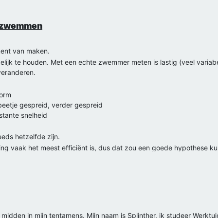
et zwemmen
ment van maken.
elijk te houden. Met een echte zwemmer meten is lastig (veel variab
veranderen.
vorm
beetje gespreid, verder gespreid
stante snelheid
eeds hetzelfde zijn.
ding vaak het meest efficiënt is, dus dat zou een goede hypothese ku
ieze experiment of hoe je het het beste kunt meten 🙂
 zit midden in mijn tentamens. Mijn naam is Splinther, ik studeer Wer