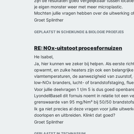
zijn de resultaten goed vergelijkbaar tussen locati
je eigen monster weer met meer microplastic.
Mochten jullie vragen hebben over de uitwerking of
Groet Splinther
GEPLAATST IN SCHEIKUNDE & BIOLOGIE PROEFJES
RE: NOx-uitstoot procesfornuizen
He Isabel,
Ja, hier kunnen we zeker bij helpen. Als eerste ric
opwarmt, en zulke heaters zijn ook een belangrijke
vlamtemperaturen, de aanwezigheid van zuurstof, 
low-NOx branders, lucht- of brandstofstaging, flu
Voor jullie deelvragen 1 t/m 5 is dus goed openbare
LyondellBasell dit fornuis noemt in relatie tot ee
grenswaarde van 95 mg/Nm³ bij 50/50 brandstofsam
Ik ga niet precies al deze vragen voor jullie uitwer
doorlopen en uitbreiden. Klinkt dat goed?
Groet Splinther
GEPLAATST IN TECHNASIUM