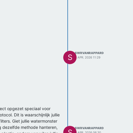
SWRVANRAPPARD
S
7 APR. 2026 11:29
ject opgezet speciaal voor
col. Dit is waarschijnlijk jullie
lters. Giet jullie watermonster
ing dezelfde methode hanteren,
SWRVANRAPPARD
S
7 APR. 2026 06:30