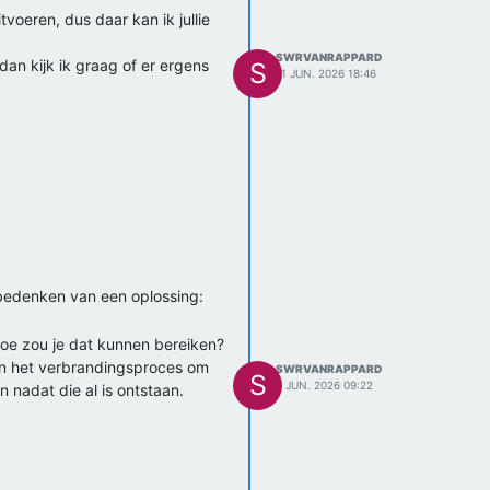
oeren, dus daar kan ik jullie
SWRVANRAPPARD
 dan kijk ik graag of er ergens
S
11 JUN. 2026 18:46
 bedenken van een oplossing:
hoe zou je dat kunnen bereiken?
aan het verbrandingsproces om
SWRVANRAPPARD
S
8 JUN. 2026 09:22
 nadat die al is ontstaan.