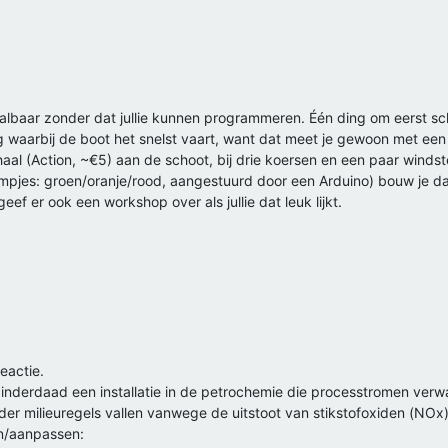
albaar zonder dat jullie kunnen programmeren. Één ding om eerst sc
ng waarbij de boot het snelst vaart, want dat meet je gewoon met ee
aal (Action, ~€5) aan de schoot, bij drie koersen en een paar windst
lampjes: groen/oranje/rood, aangestuurd door een Arduino) bouw je d
eef er ook een workshop over als jullie dat leuk lijkt.
eactie.
 is inderdaad een installatie in de petrochemie die processtromen ver
der milieuregels vallen vanwege de uitstoot van stikstofoxiden (NOx)
en/aanpassen: