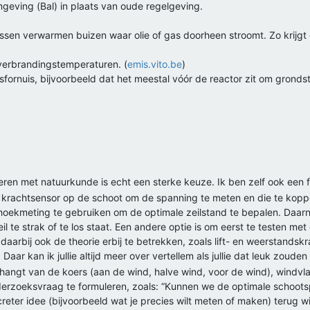
omgeving (Bal) in plaats van oude regelgeving.
ssen verwarmen buizen waar olie of gas doorheen stroomt. Zo krijgt 
 verbrandingstemperaturen. (
emis.vito.be
)
esfornuis, bijvoorbeeld dat het meestal vóór de reactor zit om grond
ie een hele mooie deelvrag!!
ren met natuurkunde is echt een sterke keuze. Ik ben zelf ook een fa
 krachtsensor op de schoot om de spanning te meten en die te kopp
 hoekmeting te gebruiken om de optimale zeilstand te bepalen. Daarn
zeil te strak of te los staat. Een andere optie is om eerst te testen
aarbij ook de theorie erbij te betrekken, zoals lift- en weerstandskr
ar kan ik jullie altijd meer over vertellem als jullie dat leuk zouden
hangt van de koers (aan de wind, halve wind, voor de wind), windvl
onderzoeksvraag te formuleren, zoals: “Kunnen we de optimale schoot
creter idee (bijvoorbeeld wat je precies wilt meten of maken) terug w