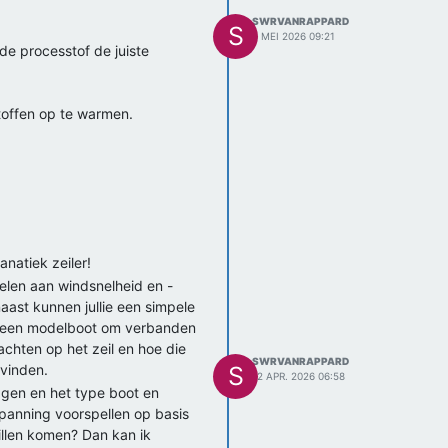
SWRVANRAPPARD
S
6 MEI 2026 09:21
de processtof de juiste
stoffen op te warmen.
natiek zeiler!
elen aan windsnelheid en -
aast kunnen jullie een simpele
 met een modelboot om verbanden
achten op het zeil en hoe die
SWRVANRAPPARD
 vinden.
S
12 APR. 2026 06:58
agen en het type boot en
spanning voorspellen op basis
illen komen? Dan kan ik