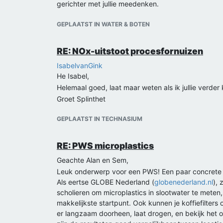
gerichter met jullie meedenken.
Groet Splinther
GEPLAATST IN WATER & BOTEN
RE: NOx-uitstoot procesfornuizen
IsabelvanGink
He Isabel,
Helemaal goed, laat maar weten als ik jullie verder
Groet Splinthet
GEPLAATST IN TECHNASIUM
RE: PWS microplastics
Geachte Alan en Sem,
Leuk onderwerp voor een PWS! Een paar concrete t
Als eertse GLOBE Nederland (
globenederland.nl
),
scholieren om microplastics in slootwater te meten, i
makkelijkste startpunt. Ook kunnen je koffiefilters 
er langzaam doorheen, laat drogen, en bekijk het o