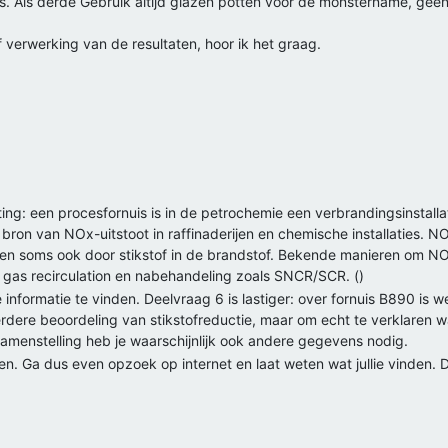
es. Als derde Gebruik altijd glazen potten voor de monstername, geen p
 verwerking van de resultaten, hoor ik het graag.
hting: een procesfornuis is in de petrochemie een verbrandingsinstall
 bron van NOx-uitstoot in raffinaderijen en chemische installaties. N
en soms ook door stikstof in de brandstof. Bekende manieren om NO
e gas recirculation en nabehandeling zoals SNCR/SCR. ()
 informatie te vinden. Deelvraag 6 is lastiger: over fornuis B890 is 
n verdere beoordeling van stikstofreductie, maar om echt te verklaren
enstelling heb je waarschijnlijk ook andere gegevens nodig.
ken. Ga dus even opzoek op internet en laat weten wat jullie vinden. D