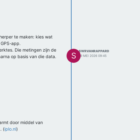
herper te maken: kies wat
n GPS-app.
erktes. Die metingen zijn de
SWRVANRAPPARD
S
aarna op basis van die data.
19 MEI 2026 09:45
warmt door middel van
. (
iplo.nl
)