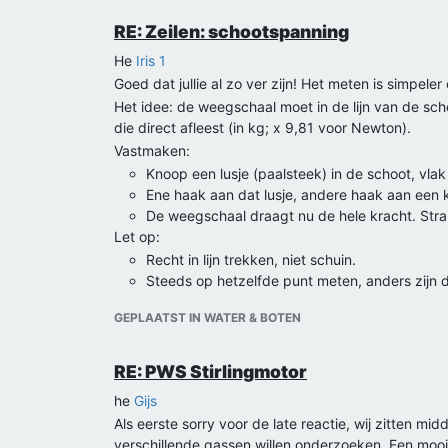
RE: Zeilen: schootspanning
He
Iris 1
Goed dat jullie al zo ver zijn! Het meten is simpeler d
Het idee: de weegschaal moet in de lijn van de sch
die direct afleest (in kg; x 9,81 voor Newton).
Vastmaken:
Knoop een lusje (paalsteek) in de schoot, vla
Ene haak aan dat lusje, andere haak aan een k
De weegschaal draagt nu de hele kracht. Stra
Let op:
Recht in lijn trekken, niet schuin.
Steeds op hetzelfde punt meten, anders zijn d
De kracht schommelt door golven en vlagen: 
GEPLAATST IN WATER & BOTEN
Begin met lichte wind. Bij veel wind loopt een
Doe maandag eerst een paar proefmetingen bij weinig
Groet Splinther
RE: PWS Stirlingmotor
he
Gijs
Als eerste sorry voor de late reactie, wij zitten m
verschillende gassen willen onderzoeken. Een mooi