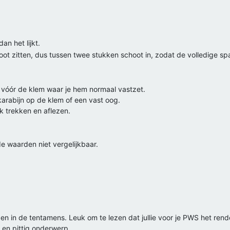
an het lijkt.
oot zitten, dus tussen twee stukken schoot in, zodat de volledige sp
k vóór de klem waar je hem normaal vastzet.
arabijn op de klem of een vast oog.
k trekken en aflezen.
e waarden niet vergelijkbaar.
gebruik de max-/hold-functie of neem gemiddelde + piek.
 goedkope weegschaal (~40-50 kg) snel vol, en houd je vingers uit de
 wind om de opstelling te testen. Stuur gerust een foto als je twijfe
idden in de tentamens. Leuk om te lezen dat jullie voor je PWS het ren
 en pittig onderwerp.