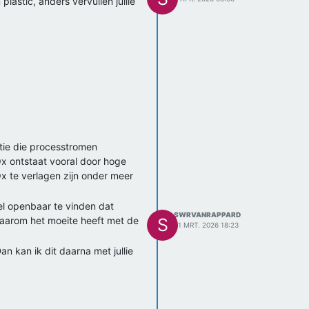
lastic, anders vervuilen jullie
atie die processtromen
Ox ontstaat vooral door hoge
x te verlagen zijn onder meer
wel openbaar te vinden dat
SWRVANRAPPARD
 waarom het moeite heeft met de
S
31 MRT. 2026 18:23
an kan ik dit daarna met jullie