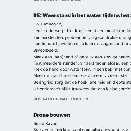
RE: Weerstand in het water tijdens h
Hoi Hadewych,
Leuk onderwerp, hier kun je echt een mooi experi
Een eerste idee: probeer het zo gecontroleerd mog
handmodel te werken en alleen de vingerstand te 
Bijvoorbeeld:
Maak een (nep)hand of gebruik een stevige hand
Test meerdere standen: vingers tegen elkaar, een 
Trek de hand door water (bijv. in een bak) met con
Meet de kracht met een krachtmeter / veerunster
Belangrijk: zorg dat de hoek, snelheid en diepte st
Uit onderzoek blijkt trouwens dat een kleine sprei
Als je wilt, kan ik met je meedenken over het prec
GEPLAATST IN WATER & BOTEN
Groetjes Splinther
Drone bouwen
Beste Rayan,
Sorry voor mijn late reactie op jullie aanvraag, ik