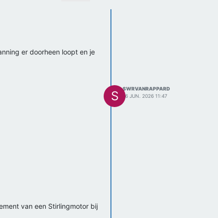
anning er doorheen loopt en je
SWRVANRAPPARD
S
16 JUN. 2026 11:47
 krachtlijn.
lt.
dement van een Stirlingmotor bij