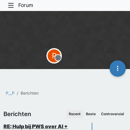
Forum
P
Offline
P__P
Berichten
Berichten
Recent
Beste
Controversial
RE: Hulp bij PWS over AI +