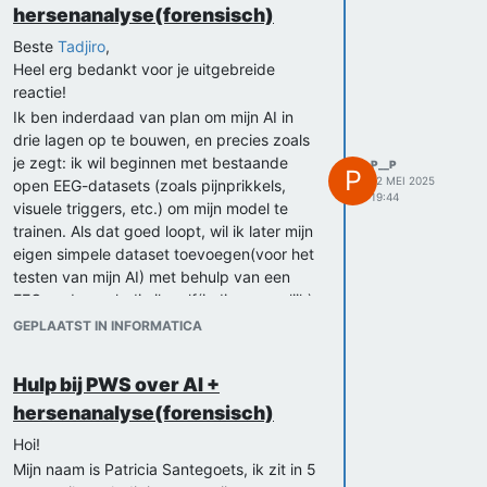
hersenanalyse(forensisch)
Beste
Tadjiro
,
Heel erg bedankt voor je uitgebreide
reactie!
Ik ben inderdaad van plan om mijn AI in
drie lagen op te bouwen, en precies zoals
je zegt: ik wil beginnen met bestaande
P__P
P
12 MEI 2025
open EEG-datasets (zoals pijnprikkels,
19:44
visuele triggers, etc.) om mijn model te
trainen. Als dat goed loopt, wil ik later mijn
eigen simpele dataset toevoegen(voor het
testen van mijn AI) met behulp van een
EEG-onderzoek die ik zelf(indien mogelijk)
ga uitvoeren en dat zullen eenvoudige
GEPLAATST IN INFORMATICA
handelingen zijn zoals arm bewegen of
lopen.
Hulp bij PWS over AI +
Ik had zelf eerst gedacht aan een neurale
hersenanalyse(forensisch)
netwerk (bijvoorbeeld via
Tensorflow/Keras), maar jouw suggestie
Hoi!
van een Random Forest met SKlearn is
Mijn naam is Patricia Santegoets, ik zit in 5
misschien wel beter voor een eerste fase.