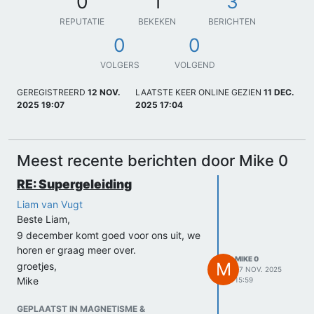
0
1
3
REPUTATIE
BEKEKEN
BERICHTEN
0
0
VOLGERS
VOLGEND
GEREGISTREERD
12 NOV.
LAATSTE KEER ONLINE GEZIEN
11 DEC.
2025 19:07
2025 17:04
Meest recente berichten door Mike 0
RE: Supergeleiding
Liam van Vugt
Beste Liam,
9 december komt goed voor ons uit, we
horen er graag meer over.
MIKE 0
M
groetjes,
27 NOV. 2025
Mike
15:59
GEPLAATST IN MAGNETISME &