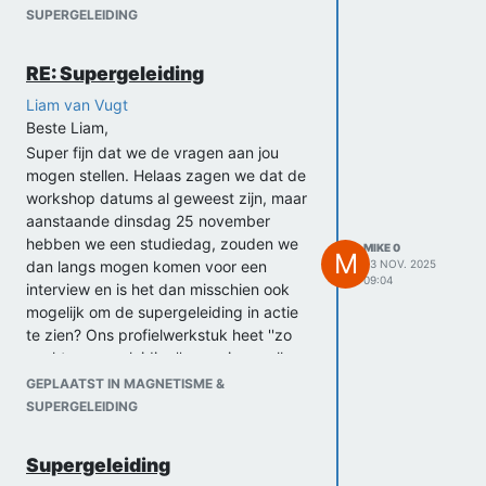
SUPERGELEIDING
RE: Supergeleiding
Liam van Vugt
Beste Liam,
Super fijn dat we de vragen aan jou
mogen stellen. Helaas zagen we dat de
workshop datums al geweest zijn, maar
aanstaande dinsdag 25 november
hebben we een studiedag, zouden we
MIKE 0
M
dan langs mogen komen voor een
23 NOV. 2025
09:04
interview en is het dan misschien ook
mogelijk om de supergeleiding in actie
te zien? Ons profielwerkstuk heet ''zo
werkt supergeleiding'', we missen alleen
het experimen en interview.
GEPLAATST IN MAGNETISME &
Groetjes,
SUPERGELEIDING
Mike
Supergeleiding