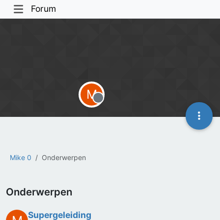
Forum
M
Offline
Mike 0
Onderwerpen
Onderwerpen
Supergeleiding