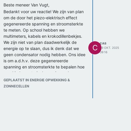
Beste meneer Van Vugt,
Bedankt voor uw reactie! We zijn van plan
om de door het piezo-elektrisch effect
gegenereerde spanning en stroomsterkte
te meten. Op school hebben we
multimeters, kabels en krokodillenbekjes.
We zijn niet van plan daadwerkelijk de
CAS
C
energie op te slaan, dus ik denk dat we
29 OKT. 2025
09:16
geen condensator nodig hebben. Ons idee
is om a.d.h.v. deze gegenereerde
spanning en stroomsterkte te bepalen hoe
goed ieder materiaal energie zou kunnen
opwekken.
GEPLAATST IN ENERGIE OPWEKKING &
We willen de spanning en stroom gaan
ZONNECELLEN
meten bij duurzame piëzo-elektrische
materialen die een relatief lage lading
genereren, zoals uienschil en
eierschaalmembraan, met als hoofdvraag
hoe goed deze materialen energie op
kunnen wekken in vergelijking met niet-
duurzame piëzo-elektrische materialen