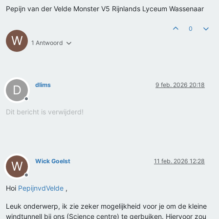
Pepijn van der Velde Monster V5 Rijnlands Lyceum Wassenaar
0
W
1 Antwoord
dlims
9 feb. 2026 20:18
D
Offline
Dit bericht is verwijderd!
Wick Goelst
11 feb. 2026 12:28
W
Offline
Hoi
PepijnvdVelde
,
Leuk onderwerp, ik zie zeker mogelijkheid voor je om de kleine
windtunnell bij ons (Science centre) te gerbuiken. Hiervoor zou