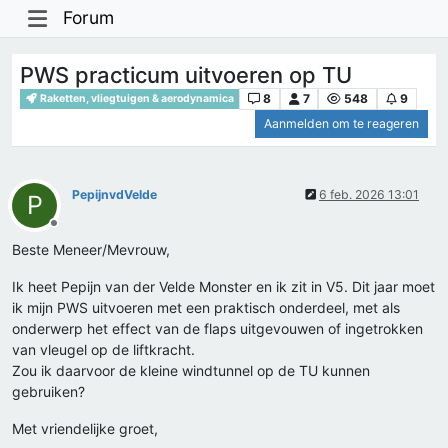
Forum
PWS practicum uitvoeren op TU
8
7
548
9
Raketten, vliegtuigen & aerodynamica
Aanmelden om te reageren
PepijnvdVelde
6 feb. 2026 13:01
P
Offline
Beste Meneer/Mevrouw,
Ik heet Pepijn van der Velde Monster en ik zit in V5. Dit jaar moet
ik mijn PWS uitvoeren met een praktisch onderdeel, met als
onderwerp het effect van de flaps uitgevouwen of ingetrokken
van vleugel op de liftkracht.
Zou ik daarvoor de kleine windtunnel op de TU kunnen
gebruiken?
Met vriendelijke groet,