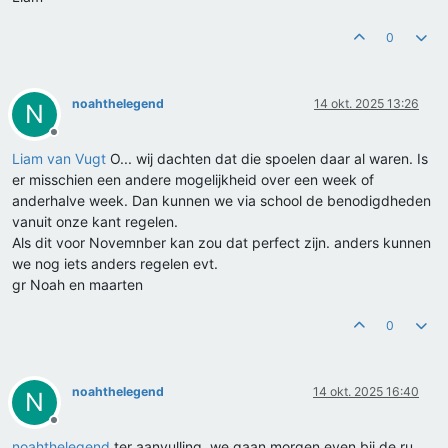
0
noahthelegend
14 okt. 2025 13:26
N
Offline
Liam van Vugt
O... wij dachten dat die spoelen daar al waren. Is
er misschien een andere mogelijkheid over een week of
anderhalve week. Dan kunnen we via school de benodigdheden
vanuit onze kant regelen.
Als dit voor Novemnber kan zou dat perfect zijn. anders kunnen
we nog iets anders regelen evt.
gr Noah en maarten
0
noahthelegend
14 okt. 2025 16:40
N
Offline
noahthelegend
ter aanvulling, we gaan morgen even bij de ru