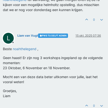
kijken voor een mogelijke helmholtz opstelling. dus misschien
dat we er nog voor donderdag een kunnen krijgen.
0
Liam van Vugt
15 okt. 2025 07:36
PWS TU DELFT ADMIN
L
Offline
Beste
noahthelegend
,
Geen haast! Er zijn nog 3 workshops ingepland op de volgende
momenten:
23 Oktober, 6 November en 18 November.
Mocht een van deze data beter uitkomen voor jullie, laat het
vooral weten!
Groetjes,
Liam
0