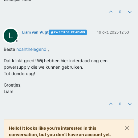
0
Liam van Vugt
19 okt. 2025 12:50
PWS TU DELFT ADMIN
L
Offline
Beste
noahthelegend
,
Dat klinkt goed! Wij hebben hier inderdaad nog een
powersupply die we kunnen gebruiken.
Tot donderdag!
Groetjes,
Liam
0
Hello! It looks like you're interested in this
conversation, but you don't have an account yet.