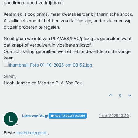
goedkoop, goed verkrijgbaar.
Keramiek is ook prima, maar kwetsbaarder bij thermische shock.
Als jullie iets van dit hebben zou dat fijn zijn, anders kunnen wij
dit zelf proberen te regelen.
Nooit gaan we iets van PLA/ABS/PVC/plexiglas gebruiken want
dat knapt of verpulvert in vloeibare stikstof.
Qua schakeling gebruiken we het liefste dezelfde als de vorige
keer.
Groet,
Noah Jansen en Maarten P. A. Van Eck
0
Liam van Vugt
1 okt. 2025 13:39
PWS TU DELFT ADMIN
L
Offline
Beste
noahthelegend
,