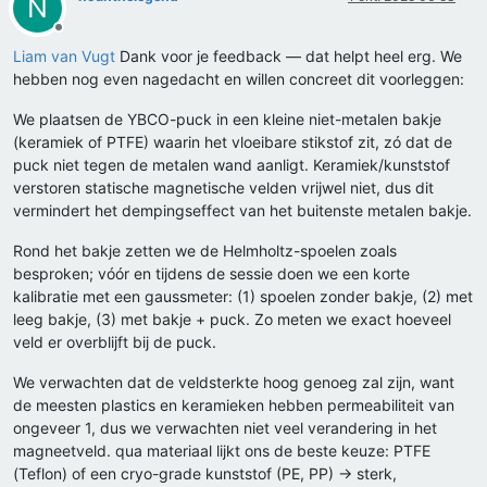
N
Offline
Liam van Vugt
Dank voor je feedback — dat helpt heel erg. We
hebben nog even nagedacht en willen concreet dit voorleggen:
We plaatsen de YBCO-puck in een kleine niet-metalen bakje
(keramiek of PTFE) waarin het vloeibare stikstof zit, zó dat de
puck niet tegen de metalen wand aanligt. Keramiek/kunststof
verstoren statische magnetische velden vrijwel niet, dus dit
vermindert het dempingseffect van het buitenste metalen bakje.
Rond het bakje zetten we de Helmholtz-spoelen zoals
besproken; vóór en tijdens de sessie doen we een korte
kalibratie met een gaussmeter: (1) spoelen zonder bakje, (2) met
leeg bakje, (3) met bakje + puck. Zo meten we exact hoeveel
veld er overblijft bij de puck.
We verwachten dat de veldsterkte hoog genoeg zal zijn, want
de meesten plastics en keramieken hebben permeabiliteit van
ongeveer 1, dus we verwachten niet veel verandering in het
magneetveld. qua materiaal lijkt ons de beste keuze: PTFE
(Teflon) of een cryo-grade kunststof (PE, PP) -> sterk,