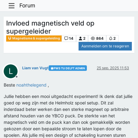
Forum
Invloed magnetisch veld op
supergeleider
14
2
864
2
Magnetisme & supergeleiding
Aanmelden om te reageren
Liam van Vugt
25 sep. 2025 11:53
PWS TU DELFT ADMIN
L
Offline
Beste
noahthelegend
,
Jullie hebben een mooi uitgedacht experiment! Ik denk dat jullie
goed op weg zijn met de Helmholz spoel setup. Dit zal
inderdaad beter werken dan een sterke magneet op arbitraire
afstand houden van de YBCO puck. De sterkte van het
magnetisch veld om de puck kan dan ook gemakkelijk worden
gekozen door een bepaalde stroom te laten lopen door de
spoelen. Als jullie mij een design of schakeling kunnen sturen