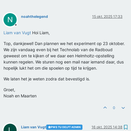
noahthelegend
15 okt. 2025 17:33
N
Offline
Liam van Vugt
Hoi Liam,
Top, dankjewel! Dan plannen we het experiment op 23 oktober.
We zijn vandaag even bij het Technolab van de Radboud
geweest om te kijken of we daar een Helmholtz-opstelling
kunnen regelen. We sturen nog een mail naar iemand daar, dus
hopelijk lukt het om die spoelen op tijd te krijgen.
We laten het je weten zodra dat bevestigd is.
Groet,
Noah en Maarten
0
Liam van Vugt
16 okt. 2025 14:38
PWS TU DELFT ADMIN
L