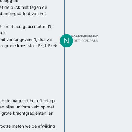
orleggen:
dat de puck niet tegen de
t dempingseffect van het
tie met een gaussmeter: (1)
uck.
NOAHTHELEGEND
N
eit van ongeveer 1, dus we
1 OKT. 2025 06:58
yo-grade kunststof (PE, PP) ->
an de magneet het effect op
n bijna uniform veld op met
 grote krachtgradiënten, en
rootte meten we de afwijking