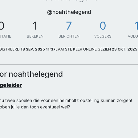
@noahthelegend
0
1
7
0
UTATIE
BEKEKEN
BERICHTEN
VOLGERS
VOL
GISTREERD
18 SEP. 2025 11:37
LAATSTE KEER ONLINE GEZIEN
23 OKT. 2025
oor noahthelegend
rgeleider
 twee spoelen die voor een helmholtz opstelling kunnen zorgen!
ben jullie dan toch eventueel wel?