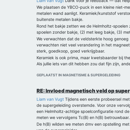
Liam van Vugt
Dank voor je feedback — dat helpt
We plaatsen de YBCO-puck in een kleine niet-meta
metalen wand aanligt. Keramiek/kunststof verstor
buitenste metalen bakje.
Rond het bakje zetten we de Helmholtz-spoelen z
spoelen zonder bakje, (2) met leeg bakje, (3) met
We verwachten dat de veldsterkte hoog genoeg z
verwachten niet veel verandering in het magneetv
sterk, goedkoop, goed verkrijgbaar.
Keramiek is ook prima, maar kwetsbaarder bij th
Als jullie iets van dit hebben zou dat fijn zijn, an
Nooit gaan we iets van PLA/ABS/PVC/plexiglas geb
GEPLAATST IN MAGNETISME & SUPERGELEIDING
Qua schakeling gebruiken we het liefste dezelfde
Groet,
RE: Invloed magnetisch veld op supe
Noah Jansen en Maarten P. A. Van Eck
Liam van Vugt
Tijdens een eerste probeersel me
de supergeleiding overstemde. Voor onze vervol
een Helmholtz-achtige spoelconfiguratie rond de
meten we vervolgens Tc​(B) en h(B) betrouwbaar.
De h(B) wilden we meten dmv een opstelling met o