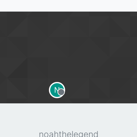
N
Offline
noahthelegend