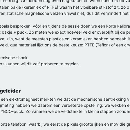
 heel erg. We hebben nog even nagedacht en willen concreet dit vo
len bakje (keramiek of PTFE) waarin het vloeibare stikstof zit, zó 
en statische magnetische velden vrijwel niet, dus dit vermindert he
oals besproken; vóór en tijdens de sessie doen we een korte kalibra
 bakje + puck. Zo meten we exact hoeveel veld er overblijft bij de p
al zijn, want de meesten plastics en keramieken hebben permeabilit
eld. qua materiaal lijkt ons de beste keuze: PTFE (Teflon) of een cr
ermische shock.
ders kunnen wij dit zelf proberen te regelen.
ruiken want dat knapt of verpulvert in vloeibare stikstof.
 als de vorige keer.
rgeleider
t een elektromagneet merkten we dat de mechanische aantrekking v
gmeting hebben we daarom een verbeterde opstelling: we wekken ee
 YBCO-puck. Zo variëren we de veldsterkte in kleine stappen zonder
nze telefoon, waarbij we eerst de pixels grootte ijken en mbv die g