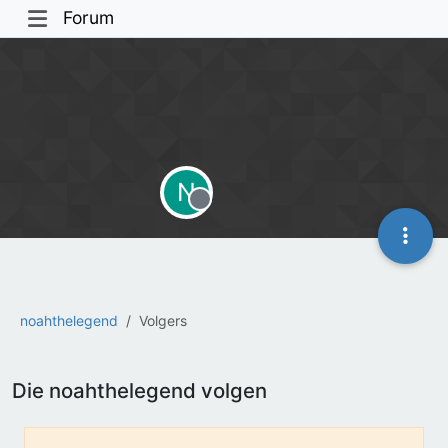
Forum
N
Offline
noahthelegend
Volgers
Die noahthelegend volgen