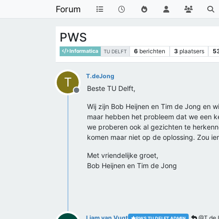
Forum
PWS
6
berichten
3
plaatsers
5
Informatica
TU DELFT
T.deJong
T
Beste TU Delft,
Offline
Wij zijn Bob Heijnen en Tim de Jong en wi
maar hebben het probleem dat we een kee
we proberen ook al gezichten te herkenn
komen maar niet op de oplossing. Zou i
Met vriendelijke groet,
Bob Heijnen en Tim de Jong
Liam van Vugt
@T.deJ
PWS TU DELFT ADMIN