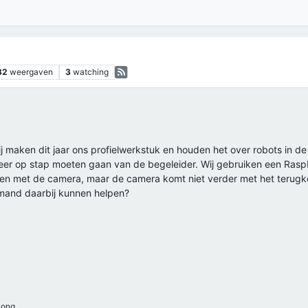
32
weergaven
3
watching
j maken dit jaar ons profielwerkstuk en houden het over robots in de z
r op stap moeten gaan van de begeleider. Wij gebruiken een Raspbe
en met de camera, maar de camera komt niet verder met het terugko
emand daarbij kunnen helpen?
ong