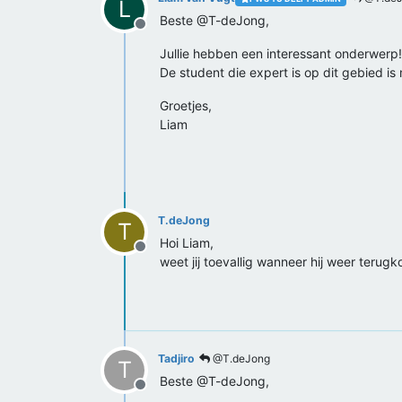
L
Beste @T-deJong,
Offline
Jullie hebben een interessant onderwerp!
De student die expert is op dit gebied is m
Groetjes,
Liam
T.deJong
T
Hoi Liam,
Offline
weet jij toevallig wanneer hij weer terug
Tadjiro
@T.deJong
T
Beste @T-deJong,
Offline