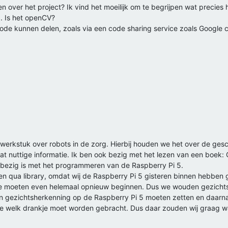
n over het project? Ik vind het moeilijk om te begrijpen wat precies he
d. Is het openCV?
 code kunnen delen, zoals via een code sharing service zoals Google c
elwerkstuk over robots in de zorg. Hierbij houden we het over de ges
wat nuttige informatie. Ik ben ook bezig met het lezen van een boek:
ob bezig is met het programmeren van de Raspberry Pi 5.
n qua library, omdat wij de Raspberry Pi 5 gisteren binnen hebben
e moeten even helemaal opnieuw beginnen. Dus we wouden gezichts
en gezichtsherkenning op de Raspberry Pi 5 moeten zetten en daarn
e welk drankje moet worden gebracht. Dus daar zouden wij graag wat 