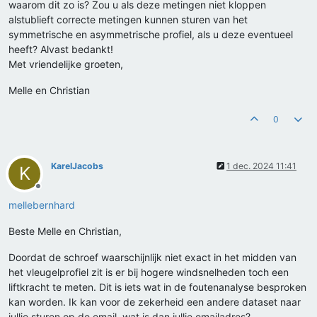
waarom dit zo is? Zou u als deze metingen niet kloppen
alstublieft correcte metingen kunnen sturen van het
symmetrische en asymmetrische profiel, als u deze eventueel
heeft? Alvast bedankt!
Met vriendelijke groeten,
Melle en Christian
0
KarelJacobs
1 dec. 2024 11:41
K
Offline
mellebernhard
Beste Melle en Christian,
Doordat de schroef waarschijnlijk niet exact in het midden van
het vleugelprofiel zit is er bij hogere windsnelheden toch een
liftkracht te meten. Dit is iets wat in de foutenanalyse besproken
kan worden. Ik kan voor de zekerheid een andere dataset naar
jullie sturen op de email, wat is dan jullie emailadres?