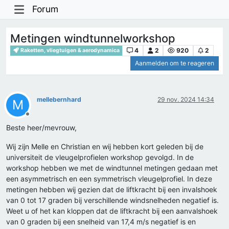
Forum
Metingen windtunnelworkshop
4
2
920
2
Raketten, vliegtuigen & aerodynamica
Aanmelden om te reageren
mellebernhard
29 nov. 2024 14:34
M
Offline
Beste heer/mevrouw,
Wij zijn Melle en Christian en wij hebben kort geleden bij de
universiteit de vleugelprofielen workshop gevolgd. In de
workshop hebben we met de windtunnel metingen gedaan met
een asymmetrisch en een symmetrisch vleugelprofiel. In deze
metingen hebben wij gezien dat de liftkracht bij een invalshoek
van 0 tot 17 graden bij verschillende windsnelheden negatief is.
Weet u of het kan kloppen dat de liftkracht bij een aanvalshoek
van 0 graden bij een snelheid van 17,4 m/s negatief is en