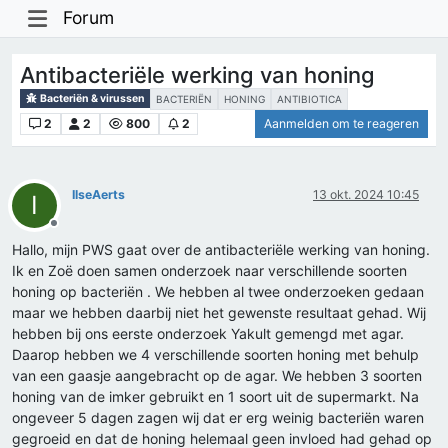
Forum
Antibacteriële werking van honing
Bacteriën & virussen
BACTERIËN
HONING
ANTIBIOTICA
2
2
800
2
Aanmelden om te reageren
IlseAerts
13 okt. 2024 10:45
I
Offline
Hallo, mijn PWS gaat over de antibacteriële werking van honing.
Ik en Zoë doen samen onderzoek naar verschillende soorten
honing op bacteriën . We hebben al twee onderzoeken gedaan
maar we hebben daarbij niet het gewenste resultaat gehad. Wij
hebben bij ons eerste onderzoek Yakult gemengd met agar.
Daarop hebben we 4 verschillende soorten honing met behulp
van een gaasje aangebracht op de agar. We hebben 3 soorten
honing van de imker gebruikt en 1 soort uit de supermarkt. Na
ongeveer 5 dagen zagen wij dat er erg weinig bacteriën waren
gegroeid en dat de honing helemaal geen invloed had gehad op