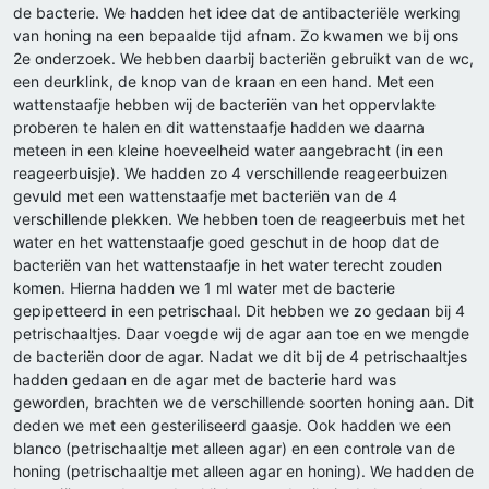
de bacterie. We hadden het idee dat de antibacteriële werking
van honing na een bepaalde tijd afnam. Zo kwamen we bij ons
2e onderzoek. We hebben daarbij bacteriën gebruikt van de wc,
een deurklink, de knop van de kraan en een hand. Met een
wattenstaafje hebben wij de bacteriën van het oppervlakte
proberen te halen en dit wattenstaafje hadden we daarna
meteen in een kleine hoeveelheid water aangebracht (in een
reageerbuisje). We hadden zo 4 verschillende reageerbuizen
gevuld met een wattenstaafje met bacteriën van de 4
verschillende plekken. We hebben toen de reageerbuis met het
water en het wattenstaafje goed geschut in de hoop dat de
bacteriën van het wattenstaafje in het water terecht zouden
komen. Hierna hadden we 1 ml water met de bacterie
gepipetteerd in een petrischaal. Dit hebben we zo gedaan bij 4
petrischaaltjes. Daar voegde wij de agar aan toe en we mengde
de bacteriën door de agar. Nadat we dit bij de 4 petrischaaltjes
hadden gedaan en de agar met de bacterie hard was
geworden, brachten we de verschillende soorten honing aan. Dit
deden we met een gesteriliseerd gaasje. Ook hadden we een
blanco (petrischaaltje met alleen agar) en een controle van de
honing (petrischaaltje met alleen agar en honing). We hadden de