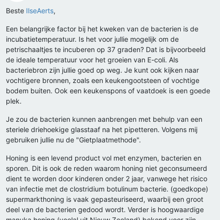
Offline
Beste
IlseAerts
,
Een belangrijke factor bij het kweken van de bacterien is de
incubatietemperatuur. Is het voor jullie mogelijk om de
petrischaaltjes te incuberen op 37 graden? Dat is bijvoorbeeld
de ideale temperatuur voor het groeien van E-coli. Als
bacteriebron zijn jullie goed op weg. Je kunt ook kijken naar
vochtigere bronnen, zoals een keukengootsteen of vochtige
bodem buiten. Ook een keukenspons of vaatdoek is een goede
plek.
Je zou de bacterien kunnen aanbrengen met behulp van een
steriele driehoekige glasstaaf na het pipetteren. Volgens mij
gebruiken jullie nu de "Gietplaatmethode".
Honing is een levend product vol met enzymen, bacterien en
sporen. Dit is ook de reden waarom honing niet geconsumeerd
dient te worden door kinderen onder 2 jaar, vanwege het risico
van infectie met de clostridium botulinum bacterie. (goedkope)
supermarkthoning is vaak gepasteuriseerd, waarbij een groot
deel van de bacterien gedood wordt. Verder is hoogwaardige
manuka honing (veelal uit Nieuw Zeeland) bekend voor zijn