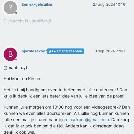
Een ex-gebruiker
27 aug. 2024 10:16
?
Offline
Dit bericht is verwijderd!
bjornlosekoot
1 sep. 2024 22:07
PWS TU DELFT ADMIN
B
Offline
@maritstuyt
Hoi Marit en Kirsten,
Het lijkt mij handig om even te bellen over jullie onderzoek! Dan
krijg ik denk ik een iets beter idee van jullie idee van de proef.
Kunnen jullie morgen om 10:00 nog voor een videogesprek? Dan
kunnen we even alles doorspreken. Als jullie nog kunnen kunnen
jullie een mailtje sturen naar
bjornlosekoot@gmail.com
. Dan zorg
ik dat ik er ook ben om die tijd. Anders kan ik dinsdagmiddag
denk ik ook wel.