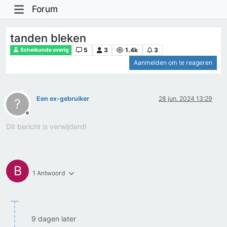
Forum
tanden bleken
5
3
1.4k
3
Scheikunde overig
Aanmelden om te reageren
Een ex-gebruiker
28 jun. 2024 13:29
?
Offline
Dit bericht is verwijderd!
B
1 Antwoord
9 dagen later