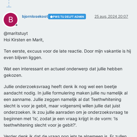
bjornlosekoot
25 aug. 2024 20:07
PWS TU DELFT ADMIN
B
Offline
@maritstuyt
Hoi Kirsten en Marit,
Ten eerste, excuus voor de late reactie. Door mijn vakantie is hij
even blijven liggen.
Wat een interessant en actueel onderwerp dat jullie hebben
gekozen.
Jullie onderzoeksvraag heeft denk ik nog wel een beetje
aandacht nodig. In jullie formulering maken jullie nu namelijk al
een aanname. Jullie zeggen namelijk al dat Teethwhitening
slecht is voor je gebit, maar volgensmij willen jullie dat juist
onderzoeken. Ik zou jullie aanraden om je onderzoeksvraag te
beginnen met 'Is', zodat je een vraag krijgt in de vorm: 'Is
teethwhitening slecht voor je gebit?'.
Verder denk ik dat de vraag nog iets te algemeen is. Er zullen