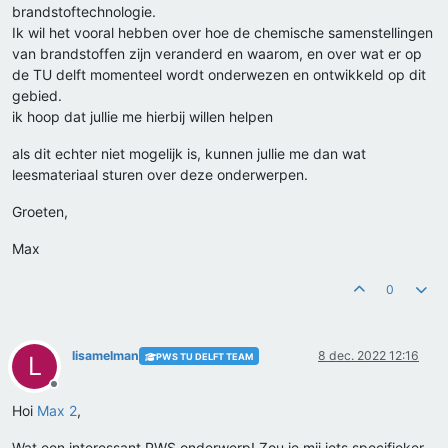
brandstoftechnologie.
Ik wil het vooral hebben over hoe de chemische samenstellingen
van brandstoffen zijn veranderd en waarom, en over wat er op
de TU delft momenteel wordt onderwezen en ontwikkeld op dit
gebied.
ik hoop dat jullie me hierbij willen helpen
als dit echter niet mogelijk is, kunnen jullie me dan wat
leesmateriaal sturen over deze onderwerpen.
Groeten,
Max
0
lisamelman
8 dec. 2022 12:16
PWS TU DELFT TEAM
L
Offline
Hoi
Max 2
,
Wat een interessant PWS onderwerp! Zou je mij iets specifieker