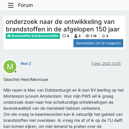
Forum
onderzoek naar de ontwikkeling van
brandstoffen in de afgelopen 150 jaar
4
3
1.1k
3
Brandstoffen & biobrandstoffen
Aanmelden om te reageren
Max 2
5 dec. 2022 12:05
M
Offline
Geachte Heer/Mevrouw
Mijn naam is Max van Dobbenburgh en ik ben 6V leerling op het
Montessori lyceum Amsterdam. Voor mijn PWS wil ik graag
onderzoek doen naar hoe scheikundige ontwikkelingen de
levenskwaliteit van de mensheid hebben verbeterd.
Om die vraag te beantwoorden kan ik natuurlijk het gebied van
brandstoffen niet overslaan. Ik vroeg me af of ik op de TU delft
kan komen kijken, om met iemand te praten over de