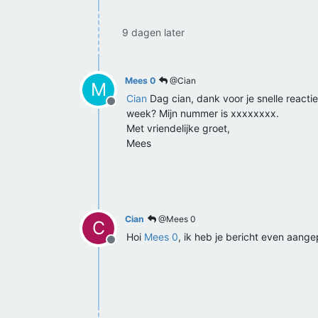
9 dagen later
Mees 0
@Cian
M
Cian
Dag cian, dank voor je snelle react
Offline
week? Mijn nummer is xxxxxxxx.
Met vriendelijke groet,
Mees
Cian
@Mees 0
C
Hoi
Mees 0
, ik heb je bericht even aang
Offline