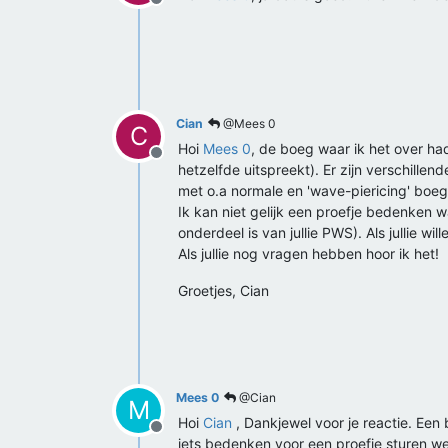
Offline
Cian
@Mees 0
C
Hoi
Mees 0
, de boeg waar ik het over ha
Offline
hetzelfde uitspreekt). Er zijn verschille
met o.a normale en 'wave-piericing' boege
Ik kan niet gelijk een proefje bedenken wa
onderdeel is van jullie PWS). Als jullie 
Als jullie nog vragen hebben hoor ik het!
Groetjes, Cian
Mees 0
@Cian
M
Hoi
Cian
, Dankjewel voor je reactie. Ee
Offline
iets bedenken voor een proefje sturen we