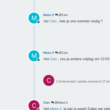
Mees 0
@Cian
M
hoi
Cian
, heb je ons nummer nodig ?
Offline
Mees 0
@Cian
M
Hoi
Cian
, zou je anders vrijdag om 12:55
Offline
C
2 Antwoorden
Laatste antwoord
27 ok
Cian
@Mees 0
C
Hoi
Mees 0
, ja dat is goed! Zullen we vi