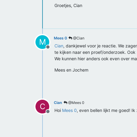
Groetjes, Cian
Mees 0
@Cian
M
Cian
, dankjewel voor je reactie. We zag
Offline
te kijken naar een proef/onderzoek. Oo
We kunnen hier anders ook even over mai
Mees en Jochem
Cian
@Mees 0
C
Hoi
Mees 0
, even bellen lijkt me goed! 
Offline