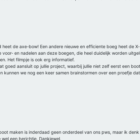
d heet de axe-bow! Een andere nieuwe en efficiente boeg heet de X-
nde voor- en nadelen aan deze boegen, die heel duidelijk worden uitg
n. Het filmpje is ook erg informatief.
t goed aansluit op jullie project, waarbij jullie niet zelf eerst een 
willen kunnen we nog een keer samen brainstormen over een proefje da
n boot maken is inderdaad geen onderdeel van ons pws, maar ik denk
 wel een berichtje. Dankjewel.