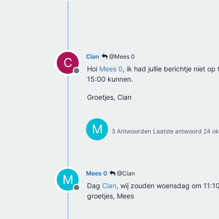
Offline
Cian
@Mees 0
C
Hoi
Mees 0
, ik had jullie berichtje niet 
Offline
15:00 kunnen.
Groetjes, Cian
M
3 Antwoorden
Laatste antwoord
24 ok
Mees 0
@Cian
M
Dag
Cian
, wij zouden woensdag om 11:1
Offline
groetjes, Mees