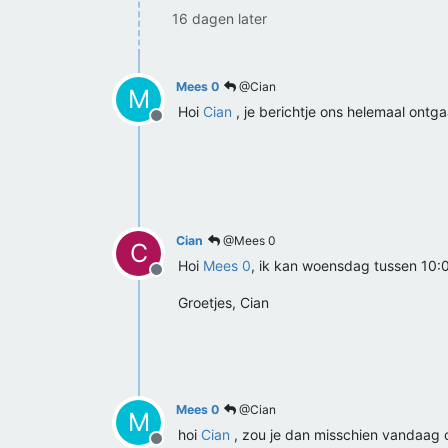
16 dagen later
Mees 0
@Cian
M
Hoi
Cian
, je berichtje ons helemaal on
Offline
Cian
@Mees 0
C
Hoi
Mees 0
, ik kan woensdag tussen 10:0
Offline
Groetjes, Cian
Mees 0
@Cian
M
hoi
Cian
, zou je dan misschien vandaag 