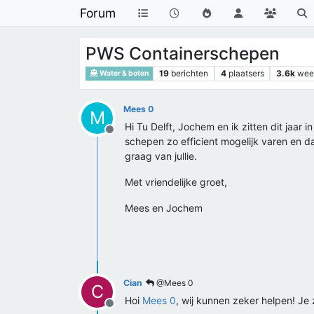
Forum
PWS Containerschepen
19
berichten
4
plaatsers
3.6k
wee
Water & boten
Mees 0
M
Hi Tu Delft, Jochem en ik zitten dit jaa
Offline
schepen zo efficient mogelijk varen en d
graag van jullie.
Met vriendelijke groet,
Mees en Jochem
Cian
@Mees 0
C
Hoi
Mees 0
, wij kunnen zeker helpen! Je
Offline