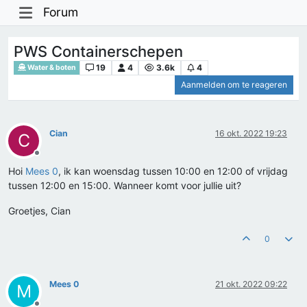
Forum
PWS Containerschepen
19
4
3.6k
4
Water & boten
Aanmelden om te reageren
Cian
16 okt. 2022 19:23
C
Offline
Hoi
Mees 0
, ik kan woensdag tussen 10:00 en 12:00 of vrijdag
tussen 12:00 en 15:00. Wanneer komt voor jullie uit?
Groetjes, Cian
0
Mees 0
21 okt. 2022 09:22
M