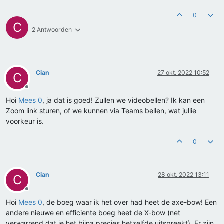
0
C
2 Antwoorden
Cian
27 okt. 2022 10:52
C
Offline
Hoi
Mees 0
, ja dat is goed! Zullen we videobellen? Ik kan een
Zoom link sturen, of we kunnen via Teams bellen, wat jullie
voorkeur is.
0
Cian
28 okt. 2022 13:11
C
Offline
Hoi
Mees 0
, de boeg waar ik het over had heet de axe-bow! Een
andere nieuwe en efficiente boeg heet de X-bow (net
verwarrend dat je het bijna precies hetzelfde uitspreekt). Er zijn