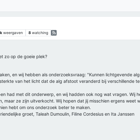
2k
weergaven
8
watching
het zo op de goeie plek?
maken, en wij hebben als onderzoeksvraag: "Kunnen lichtgevende alge
terkte van het licht dat de alg afstoot veranderd bij verschillende t
pen had met dit onderwerp, en wij hadden ook nog wat vragen. Wij
en, maar ze zijn uitverkocht. Wij hopen dat jij misschien ergens we
chien hebt om ons onderzoek beter te maken.
riendelijke groet, Taleah Dumoulin, Filine Cordesius en Ita Janssen