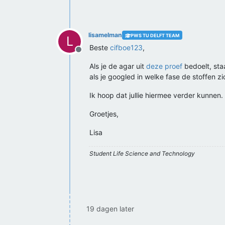
lisamelman
PWS TU DELFT TEAM
L
Beste
cifboe123
,
Offline
Als je de agar uit
deze proef
bedoelt, sta
als je googled in welke fase de stoffen z
Ik hoop dat jullie hiermee verder kunnen.
Groetjes,
Lisa
Student Life Science and Technology
19 dagen later