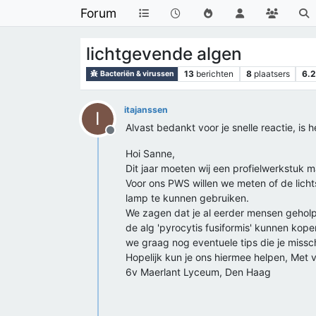
Forum
lichtgevende algen
13
berichten
8
plaatsers
6.
Bacteriën & virussen
itajanssen
I
Alvast bedankt voor je snelle reactie, is 
Offline
Hoi Sanne,
Dit jaar moeten wij een profielwerkstuk 
Voor ons PWS willen we meten of de lichts
lamp te kunnen gebruiken.
We zagen dat je al eerder mensen gehol
de alg 'pyrocytis fusiformis' kunnen kop
we graag nog eventuele tips die je miss
Hopelijk kun je ons hiermee helpen, Met v
6v Maerlant Lyceum, Den Haag