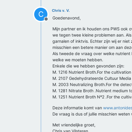
Chris v. V.
C
Goedenavond,
Offline
Mijn partner en ik houden ons PWS ook ov
we tegen twee kleine problemen aan. Als 
garnalen of inktvis. Echter zijn wij er n
misschien een betere manier om aan dez
Als tweede de vraag over welke nutrient 
welke we moeten hebben.
Enkele die we hebben gevonden zijn:
M. 1216 Nutrient Broth.For the cultivatio
M. 2107 Gedehydrateerde Cultuur Media
M. 2003 Neutralizing Broth.For the detect
M. 1281 Nitrate Broth .Nutrient medium to
M. 1251 Nutrient Broth Nº2 .For the culti
Deze informatie komt van
www.antonide
De vraag is dus of jullie misschien weten
Met vriendelijke groet,
Chris van Vilsteren