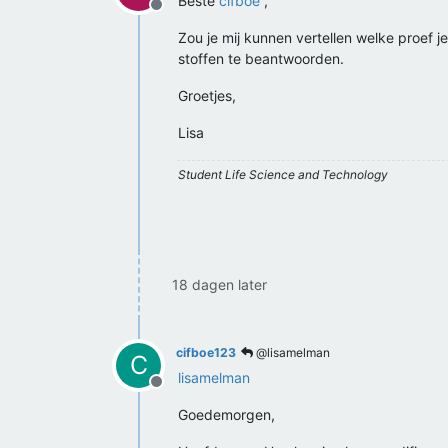
Beste
cifboe
,
Offline
Zou je mij kunnen vertellen welke proef j
stoffen te beantwoorden.
Groetjes,
Lisa
Student Life Science and Technology
18 dagen later
cifboe123
@lisamelman
C
lisamelman
Offline
Goedemorgen,