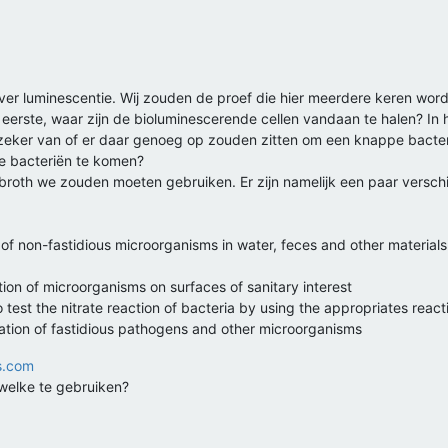
er luminescentie. Wij zouden de proef die hier meerdere keren word
eerste, waar zijn de bioluminescerende cellen vandaan te halen? In 
iet zeker van of er daar genoeg op zouden zitten om een knappe bacte
e bacteriën te komen?
broth we zouden moeten gebruiken. Er zijn namelijk een paar verschi
n of non-fastidious microorganisms in water, feces and other materials
ion of microorganisms on surfaces of sanitary interest
 test the nitrate reaction of bacteria by using the appropriates react
vation of fastidious pathogens and other microorganisms
s.com
 welke te gebruiken?