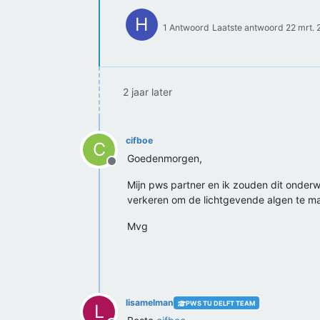
H
1 Antwoord
Laatste antwoord
22 mrt. 
2 jaar later
cifboe
C
Goedenmorgen,
Offline
Mijn pws partner en ik zouden dit onderw
verkeren om de lichtgevende algen te m
Mvg
lisamelman
PWS TU DELFT TEAM
L