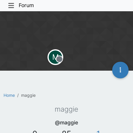
Forum
M
Offline
Home
maggie
maggie
@maggie