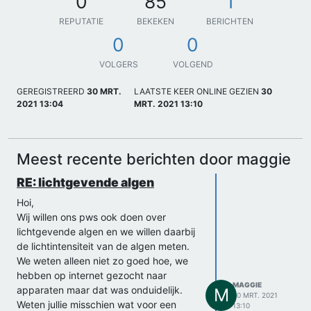
0
85
1
REPUTATIE
BEKEKEN
BERICHTEN
0
0
VOLGERS
VOLGEND
GEREGISTREERD
30 MRT.
LAATSTE KEER ONLINE GEZIEN
30
2021 13:04
MRT. 2021 13:10
Meest recente berichten door maggie
RE: lichtgevende algen
Hoi,
Wij willen ons pws ook doen over
lichtgevende algen en we willen daarbij
de lichtintensiteit van de algen meten.
We weten alleen niet zo goed hoe, we
hebben op internet gezocht naar
MAGGIE
apparaten maar dat was onduidelijk.
M
30 MRT. 2021
Weten jullie misschien wat voor een
13:10