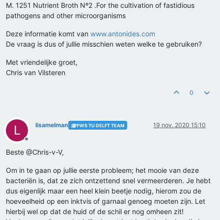
M. 1251 Nutrient Broth Nº2 .For the cultivation of fastidious
pathogens and other microorganisms
Deze informatie komt van
www.antonides.com
De vraag is dus of jullie misschien weten welke te gebruiken?
Met vriendelijke groet,
Chris van Vilsteren
0
lisamelman
19 nov. 2020 15:10
PWS TU DELFT TEAM
L
Offline
Beste @Chris-v-V,
Om in te gaan op jullie eerste probleem; het mooie van deze
bacteriën is, dat ze zich ontzettend snel vermeerderen. Je hebt
dus eigenlijk maar een heel klein beetje nodig, hierom zou de
hoeveelheid op een inktvis of garnaal genoeg moeten zijn. Let
hierbij wel op dat de huid of de schil er nog omheen zit!