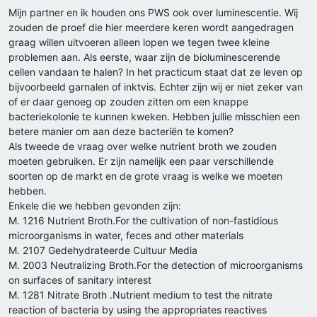
Mijn partner en ik houden ons PWS ook over luminescentie. Wij
zouden de proef die hier meerdere keren wordt aangedragen
graag willen uitvoeren alleen lopen we tegen twee kleine
problemen aan. Als eerste, waar zijn de bioluminescerende
cellen vandaan te halen? In het practicum staat dat ze leven op
bijvoorbeeld garnalen of inktvis. Echter zijn wij er niet zeker van
of er daar genoeg op zouden zitten om een knappe
bacteriekolonie te kunnen kweken. Hebben jullie misschien een
betere manier om aan deze bacteriën te komen?
Als tweede de vraag over welke nutrient broth we zouden
moeten gebruiken. Er zijn namelijk een paar verschillende
soorten op de markt en de grote vraag is welke we moeten
hebben.
Enkele die we hebben gevonden zijn:
M. 1216 Nutrient Broth.For the cultivation of non-fastidious
microorganisms in water, feces and other materials
M. 2107 Gedehydrateerde Cultuur Media
M. 2003 Neutralizing Broth.For the detection of microorganisms
on surfaces of sanitary interest
M. 1281 Nitrate Broth .Nutrient medium to test the nitrate
reaction of bacteria by using the appropriates reactives