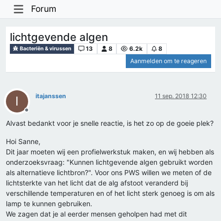
Forum
lichtgevende algen
13
8
6.2k
8
Bacteriën & virussen
Aanmelden om te reageren
itajanssen
11 sep. 2018 12:30
I
Offline
Alvast bedankt voor je snelle reactie, is het zo op de goeie plek?
Hoi Sanne,
Dit jaar moeten wij een profielwerkstuk maken, en wij hebben als
onderzoeksvraag: "Kunnen lichtgevende algen gebruikt worden
als alternatieve lichtbron?". Voor ons PWS willen we meten of de
lichtsterkte van het licht dat de alg afstoot veranderd bij
verschillende temperaturen en of het licht sterk genoeg is om als
lamp te kunnen gebruiken.
We zagen dat je al eerder mensen geholpen had met dit