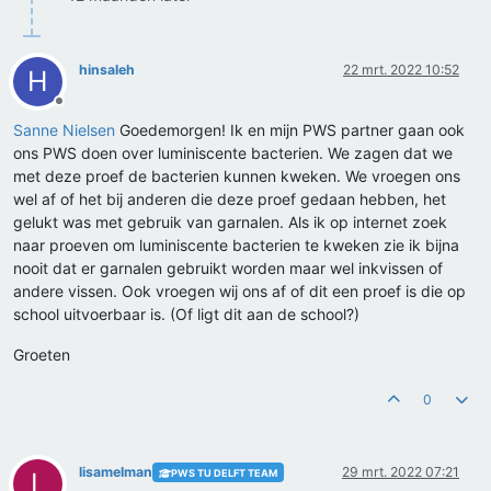
hinsaleh
22 mrt. 2022 10:52
H
Offline
Sanne Nielsen
Goedemorgen! Ik en mijn PWS partner gaan ook
ons PWS doen over luminiscente bacterien. We zagen dat we
met deze proef de bacterien kunnen kweken. We vroegen ons
wel af of het bij anderen die deze proef gedaan hebben, het
gelukt was met gebruik van garnalen. Als ik op internet zoek
naar proeven om luminiscente bacterien te kweken zie ik bijna
nooit dat er garnalen gebruikt worden maar wel inkvissen of
andere vissen. Ook vroegen wij ons af of dit een proef is die op
school uitvoerbaar is. (Of ligt dit aan de school?)
Groeten
0
lisamelman
29 mrt. 2022 07:21
PWS TU DELFT TEAM
L