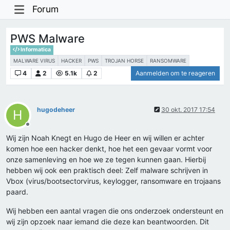
Forum
PWS Malware
Informatica
MALWARE VIRUS
HACKER
PWS
TROJAN HORSE
RANSOMWARE
4
2
5.1k
2
Aanmelden om te reageren
hugodeheer
30 okt. 2017 17:54
H
Offline
Wij zijn Noah Knegt en Hugo de Heer en wij willen er achter
komen hoe een hacker denkt, hoe het een gevaar vormt voor
onze samenleving en hoe we ze tegen kunnen gaan. Hierbij
hebben wij ook een praktisch deel: Zelf malware schrijven in
Vbox (virus/bootsectorvirus, keylogger, ransomware en trojaans
paard.
Wij hebben een aantal vragen die ons onderzoek ondersteunt en
wij zijn opzoek naar iemand die deze kan beantwoorden. Dit