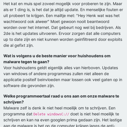
Het kat en muis spel zoveel mogelijk voor proberen te zijn. Maar
als er 1 ding is, is het dat je altijd update. En menselijke fouten er
uit probeert te krijgen. Een mailtje met: "Hey Henk wat was het
wachtwoord ook alweer" Moet gewoon nooit beantwoord
worden over het internet. Dat gebeurt nog wel bij bedrijven. Als
2de is het updates uitvoeren. Ervoor zorgen dat alle computers
up to date zijn en niet kunnen worden geinfiltreerd door exploits
die al gefixt zijn.
Wat is volgens u de beste manier voor huishoudens om
malware tegen te gaan?
Voor huishoudens geldt eigenlijk alles van hierboven. Updates
van windows of andere programmas zullen niet alleen de
applicatie positeif beinvloeden maar lossen ook veel gaten op in
software die gevonden zijn.
Welke programmeertaal raad u ons aan om onze malware te
schrijven?
Malware zelf is denk ik niet heel moeilijk om te schrijven. Een
programma dat
doet is niet heel moeilijk te
Delete windowsC://
schrijven en kan na even googlen prima gedaan zijn. Het lastige
aan de malware is het op de computer krijgen langs de anti-