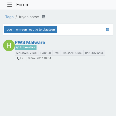
Forum
Tags
trojan horse
Log in om een reactie te plaatsen
PWS Malware
H
Informatica
MALWARE VIRUS
HACKER
PWS
TROJAN HORSE
RANSOMWARE
3 nov. 2017 10:34
4