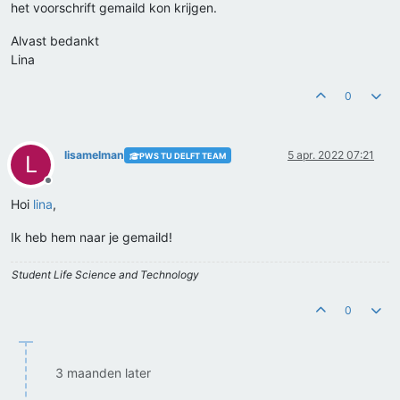
het voorschrift gemaild kon krijgen.
Alvast bedankt
Lina
0
lisamelman
5 apr. 2022 07:21
PWS TU DELFT TEAM
L
Offline
Hoi
lina
,
Ik heb hem naar je gemaild!
Student Life Science and Technology
0
3 maanden later