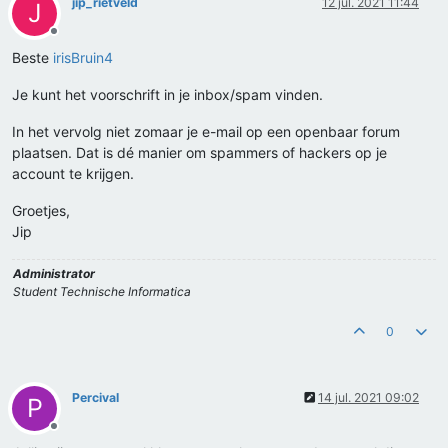
jip_rietveld
12 jul. 2021 11:44
J
Offline
Beste
irisBruin4
Je kunt het voorschrift in je inbox/spam vinden.
In het vervolg niet zomaar je e-mail op een openbaar forum
plaatsen. Dat is dé manier om spammers of hackers op je
account te krijgen.
Groetjes,
Jip
Administrator
Student Technische Informatica
0
Percival
14 jul. 2021 09:02
P
Offline