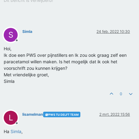
Dit bericht is verwijderd!
Simla
24 feb. 2022 10:30
S
Offline
Hoi,
Ik doe een PWS over pijnstillers en Ik zou ook graag zelf een
paracetamol willen maken. Is het mogelijk dat ik ook het
voorschrift zou kunnen krijgen?
Met vriendelijke groet,
Simla
0
lisamelman
2 mrt. 2022 15:56
PWS TU DELFT TEAM
L
Offline
Ha
Simla
,