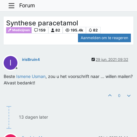
Forum
Synthese paracetamol
159
82
195.4k
82
Medicijnen
Aanmelden om te reageren
irisBruin4
29 jun. 2021 09:32
I
Offline
Beste
Ismene Usman
, zou u het voorschrift naar ... willen mailen?
Alvast bedankt!
0
13 dagen later