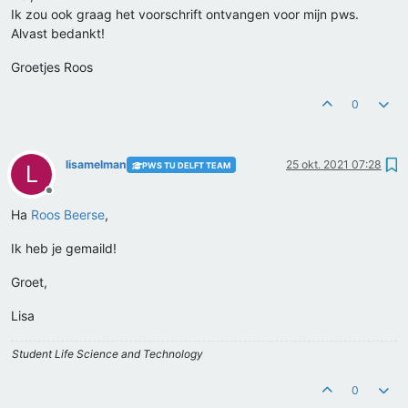
Ik zou ook graag het voorschrift ontvangen voor mijn pws.
Alvast bedankt!
Groetjes Roos
0
lisamelman
25 okt. 2021 07:28
PWS TU DELFT TEAM
L
Offline
Ha
Roos Beerse
,
Ik heb je gemaild!
Groet,
Lisa
Student Life Science and Technology
0