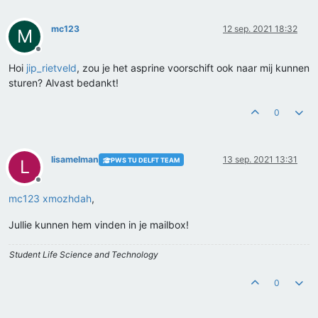
mc123
12 sep. 2021 18:32
M
Offline
Hoi
jip_rietveld
, zou je het asprine voorschift ook naar mij kunnen
sturen? Alvast bedankt!
0
lisamelman
13 sep. 2021 13:31
PWS TU DELFT TEAM
L
Offline
mc123
xmozhdah
,
Jullie kunnen hem vinden in je mailbox!
Student Life Science and Technology
0