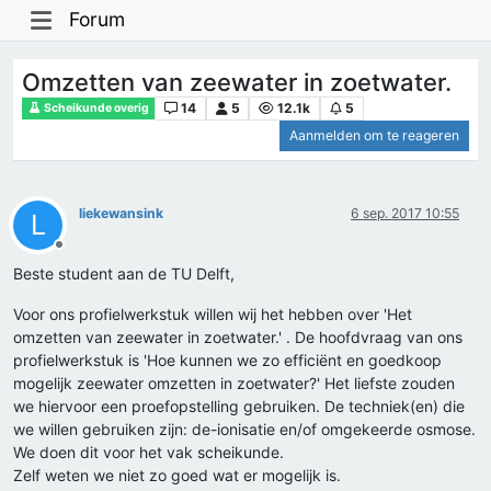
Forum
Omzetten van zeewater in zoetwater.
14
5
12.1k
5
Scheikunde overig
Aanmelden om te reageren
liekewansink
6 sep. 2017 10:55
L
Offline
Beste student aan de TU Delft,
Voor ons profielwerkstuk willen wij het hebben over 'Het
omzetten van zeewater in zoetwater.' . De hoofdvraag van ons
profielwerkstuk is 'Hoe kunnen we zo efficiënt en goedkoop
mogelijk zeewater omzetten in zoetwater?' Het liefste zouden
we hiervoor een proefopstelling gebruiken. De techniek(en) die
we willen gebruiken zijn: de-ionisatie en/of omgekeerde osmose.
We doen dit voor het vak scheikunde.
Zelf weten we niet zo goed wat er mogelijk is.