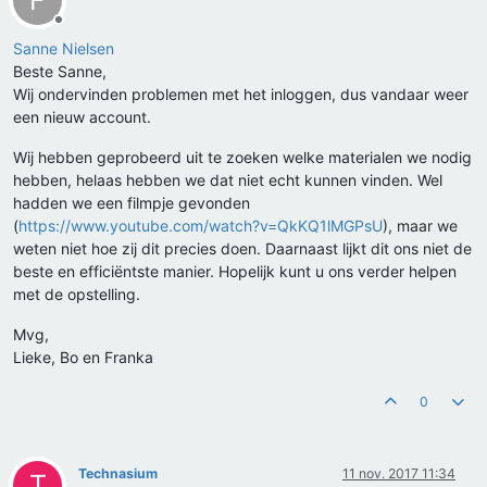
F
Offline
Sanne Nielsen
Beste Sanne,
Wij ondervinden problemen met het inloggen, dus vandaar weer
een nieuw account.
Wij hebben geprobeerd uit te zoeken welke materialen we nodig
hebben, helaas hebben we dat niet echt kunnen vinden. Wel
hadden we een filmpje gevonden
(
https://www.youtube.com/watch?v=QkKQ1lMGPsU
), maar we
weten niet hoe zij dit precies doen. Daarnaast lijkt dit ons niet de
beste en efficiëntste manier. Hopelijk kunt u ons verder helpen
met de opstelling.
Mvg,
Lieke, Bo en Franka
0
Technasium
11 nov. 2017 11:34
T