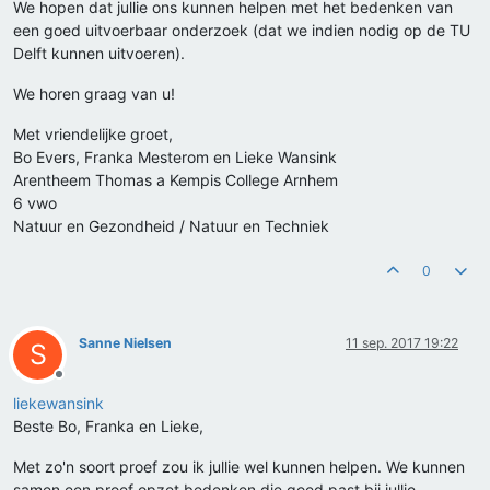
We hopen dat jullie ons kunnen helpen met het bedenken van
een goed uitvoerbaar onderzoek (dat we indien nodig op de TU
Delft kunnen uitvoeren).
We horen graag van u!
Met vriendelijke groet,
Bo Evers, Franka Mesterom en Lieke Wansink
Arentheem Thomas a Kempis College Arnhem
6 vwo
Natuur en Gezondheid / Natuur en Techniek
0
Sanne Nielsen
11 sep. 2017 19:22
S
Offline
liekewansink
Beste Bo, Franka en Lieke,
Met zo'n soort proef zou ik jullie wel kunnen helpen. We kunnen
samen een proef opzet bedenken die goed past bij jullie