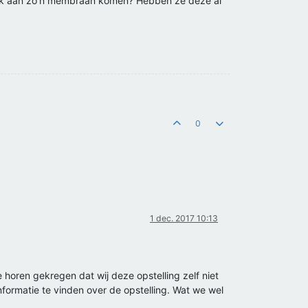
lijk aan zo'n membraan komen? Hebben ze deze al
0
1 dec. 2017 10:13
oren gekregen dat wij deze opstelling zelf niet
nformatie te vinden over de opstelling. Wat we wel