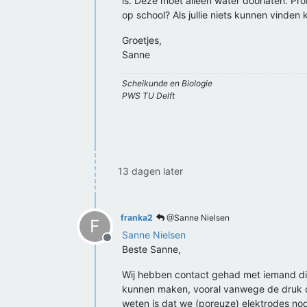
is. Deze moet alleen water doorlaten. P
op school? Als jullie niets kunnen vinden 
Groetjes,
Sanne
Scheikunde en Biologie
PWS TU Delft
13 dagen later
franka2
@Sanne Nielsen
F
Sanne Nielsen
Offline
Beste Sanne,
Wij hebben contact gehad met iemand die
kunnen maken, vooral vanwege de druk die
weten is dat we (poreuze) elektrodes no