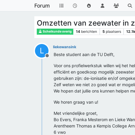
Forum
Omzetten van zeewater in z
14
berichten
5
plaatsers
12.1
Scheikunde overig
liekewansink
L
Beste student aan de TU Delft,
Offline
Voor ons profielwerkstuk willen wij het 
efficiënt en goedkoop mogelijk zeewater 
gebruiken zijn: de-ionisatie en/of omge
Zelf weten we niet zo goed wat er mogelij
We hopen dat jullie ons kunnen helpen m
We horen graag van u!
Met vriendelijke groet,
Bo Evers, Franka Mesterom en Lieke Wan
Arentheem Thomas a Kempis College Ar
6 vwo