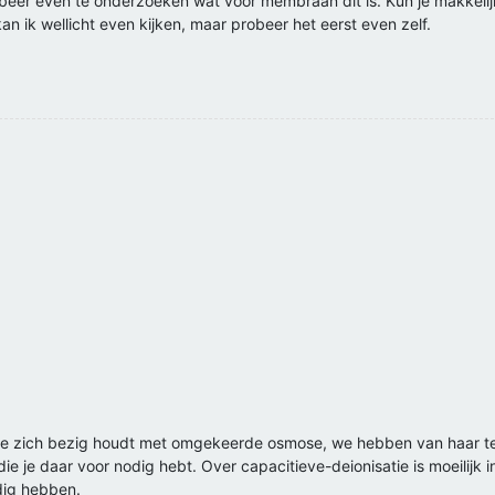
robeer even te onderzoeken wat voor membraan dit is. Kun je makke
kan ik wellicht even kijken, maar probeer het eerst even zelf.
 zich bezig houdt met omgekeerde osmose, we hebben van haar te h
 je daar voor nodig hebt. Over capacitieve-deionisatie is moeilijk i
dig hebben.