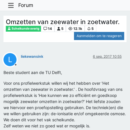
Forum
Omzetten van zeewater in zoetwater.
14
5
12.1k
5
Scheikunde overig
Aanmelden om te reageren
liekewansink
6 sep. 2017 10:55
L
Offline
Beste student aan de TU Delft,
Voor ons profielwerkstuk willen wij het hebben over 'Het
omzetten van zeewater in zoetwater.' . De hoofdvraag van ons
profielwerkstuk is 'Hoe kunnen we zo efficiënt en goedkoop
mogelijk zeewater omzetten in zoetwater?' Het liefste zouden
we hiervoor een proefopstelling gebruiken. De techniek(en) die
we willen gebruiken zijn: de-ionisatie en/of omgekeerde osmose.
We doen dit voor het vak scheikunde.
Zelf weten we niet zo goed wat er mogelijk is.