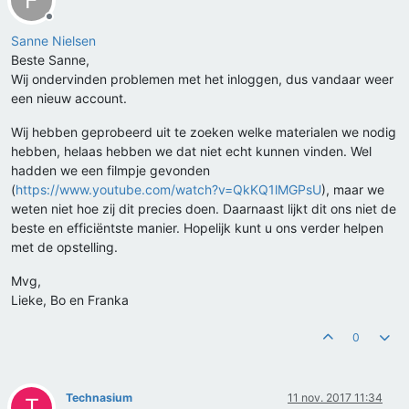
F
Offline
Sanne Nielsen
Beste Sanne,
Wij ondervinden problemen met het inloggen, dus vandaar weer
een nieuw account.
Wij hebben geprobeerd uit te zoeken welke materialen we nodig
hebben, helaas hebben we dat niet echt kunnen vinden. Wel
hadden we een filmpje gevonden
(
https://www.youtube.com/watch?v=QkKQ1lMGPsU
), maar we
weten niet hoe zij dit precies doen. Daarnaast lijkt dit ons niet de
beste en efficiëntste manier. Hopelijk kunt u ons verder helpen
met de opstelling.
Mvg,
Lieke, Bo en Franka
0
Technasium
11 nov. 2017 11:34
T