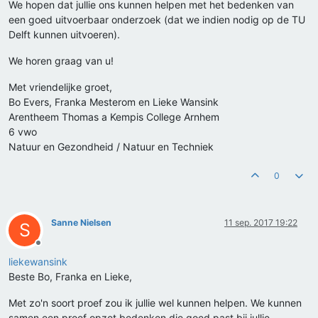
We hopen dat jullie ons kunnen helpen met het bedenken van
een goed uitvoerbaar onderzoek (dat we indien nodig op de TU
Delft kunnen uitvoeren).
We horen graag van u!
Met vriendelijke groet,
Bo Evers, Franka Mesterom en Lieke Wansink
Arentheem Thomas a Kempis College Arnhem
6 vwo
Natuur en Gezondheid / Natuur en Techniek
0
Sanne Nielsen
11 sep. 2017 19:22
S
Offline
liekewansink
Beste Bo, Franka en Lieke,
Met zo'n soort proef zou ik jullie wel kunnen helpen. We kunnen
samen een proef opzet bedenken die goed past bij jullie