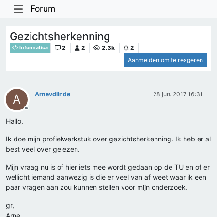
Forum
Gezichtsherkenning
2
2
2.3k
2
Informatica
Aanmelden om te reageren
Arnevdlinde
28 jun. 2017 16:31
A
Offline
Hallo,
Ik doe mijn profielwerkstuk over gezichtsherkenning. Ik heb er al
best veel over gelezen.
Mijn vraag nu is of hier iets mee wordt gedaan op de TU en of er
wellicht iemand aanwezig is die er veel van af weet waar ik een
paar vragen aan zou kunnen stellen voor mijn onderzoek.
gr,
Arne