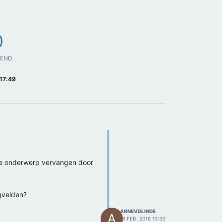
0
GEND
17:49
oude onderwerp vervangen door
gvelden?
ARNEVDLINDE
A
19 FEB. 2018 13:33