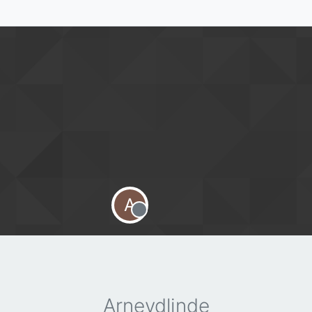
A
Offline
Arnevdlinde