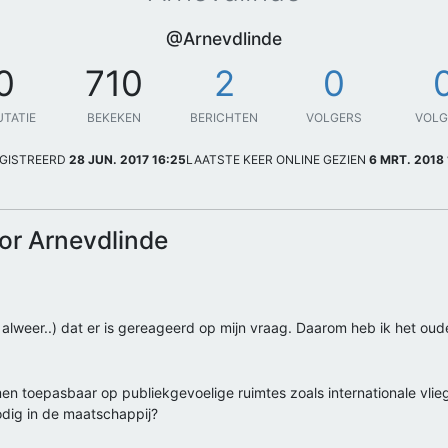
@Arnevdlinde
0
710
2
0
UTATIE
BEKEKEN
BERICHTEN
VOLGERS
VOL
GISTREERD
28 JUN. 2017 16:25
LAATSTE KEER ONLINE GEZIEN
6 MRT. 2018 
or Arnevdlinde
der alweer..) dat er is gereageerd op mijn vraag. Daarom heb ik het 
en toepasbaar op publiekgevoelige ruimtes zoals internationale vlie
dig in de maatschappij?