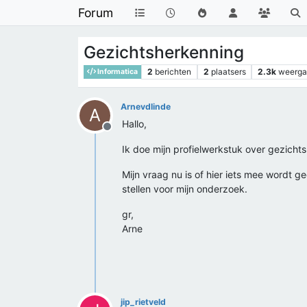
Forum
Gezichtsherkenning
2
berichten
2
plaatsers
2.3k
weerg
Informatica
Arnevdlinde
A
Hallo,
Offline
Ik doe mijn profielwerkstuk over gezichts
Mijn vraag nu is of hier iets mee wordt 
stellen voor mijn onderzoek.
gr,
Arne
jip_rietveld