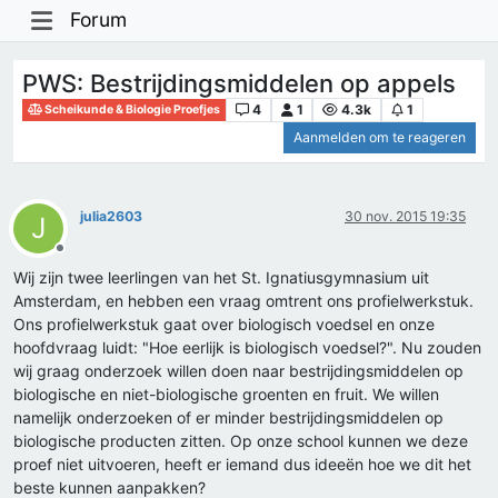
Forum
PWS: Bestrijdingsmiddelen op appels
4
1
4.3k
1
Scheikunde & Biologie Proefjes
Aanmelden om te reageren
julia2603
30 nov. 2015 19:35
J
Offline
Wij zijn twee leerlingen van het St. Ignatiusgymnasium uit
Amsterdam, en hebben een vraag omtrent ons profielwerkstuk.
Ons profielwerkstuk gaat over biologisch voedsel en onze
hoofdvraag luidt: "Hoe eerlijk is biologisch voedsel?". Nu zouden
wij graag onderzoek willen doen naar bestrijdingsmiddelen op
biologische en niet-biologische groenten en fruit. We willen
namelijk onderzoeken of er minder bestrijdingsmiddelen op
biologische producten zitten. Op onze school kunnen we deze
proef niet uitvoeren, heeft er iemand dus ideeën hoe we dit het
beste kunnen aanpakken?