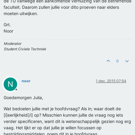
de TU vanwege een aankomende verhuizing van de betreffende
faculteit. Daarom zullen jullie voor dito proeven naar elders
moeten uitwijken.
Grt.
Noor
Moderator
Student Civiele Techniek
0
noor
1 dec. 2015 07:54
N
Offline
Goedemorgen Julia,
Wat bedoelen jullie met je hoofdvraag? Als in; waar doelt de
[i]eerlijkheid[/i] op? Misschien kunnen jullie de vraag nog iets
verder specificeren, want dit is wetenschappelijk gezien nog erg
vaag. Het lijkt er op dat jullie je willen focussen op
bestrijdingsmiddelen, noem dit in je hoofdvraag.