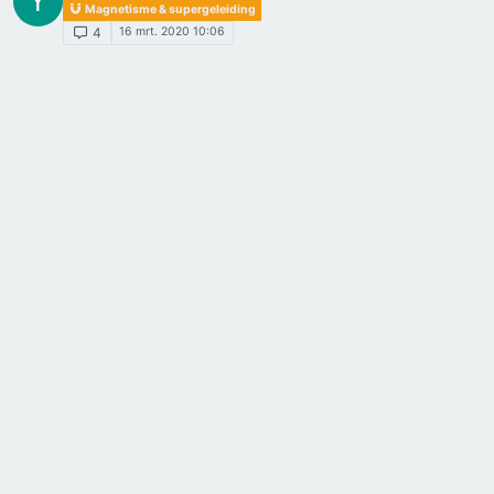
Y
Magnetisme & supergeleiding
16 mrt. 2020 10:06
4