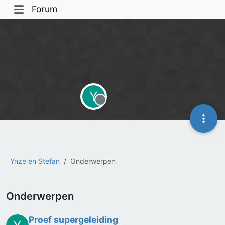
Forum
Y
Offline
Ynze en Stefan
Onderwerpen
Onderwerpen
Proef supergeleiding