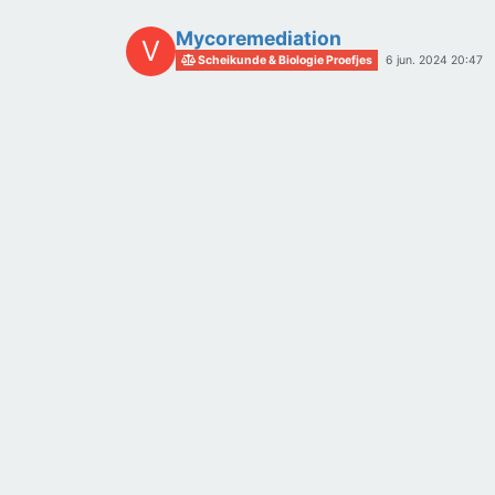
Mycoremediation
V
Scheikunde & Biologie Proefjes
6 jun. 2024 20:47