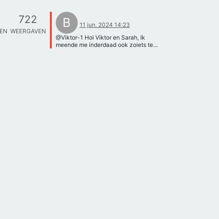
722
B
11 jun. 2024 14:23
TEN
WEERGAVEN
@Viktor-1 Hoi Viktor en Sarah, Ik
meende me inderdaad ook zoiets te
herinneren, raar dat die weg is en fijn
dat jullie een nieuw berichtje sturen.
Zouden jullie het experiment op kunnen
sturen naar b.grinn@student.tudelft.nl,
dan kan ik kijken naar wat jullie nodig
hebben en hoe ik jullie daarmee kan
helpen. Dan kunnen we daarna een
(online) afspraak inplannen om de
opzet te bespreken. Groetjes, Barbara