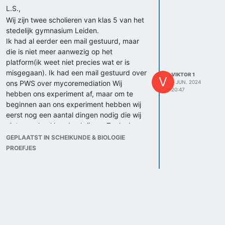
L.S.,
Wij zijn twee scholieren van klas 5 van het
stedelijk gymnasium Leiden.
Ik had al eerder een mail gestuurd, maar
die is niet meer aanwezig op het
platform(ik weet niet precies wat er is
misgegaan). Ik had een mail gestuurd over
VIKTOR 1
V
ons PWS over mycoremediation Wij
6 JUN. 2024
20:47
hebben ons experiment af, maar om te
beginnen aan ons experiment hebben wij
eerst nog een aantal dingen nodig die wij
niet op school konden krijgen. Zoals de
schimmels voor ons experiment. Wij
GEPLAATST IN SCHEIKUNDE & BIOLOGIE
hadden al contact opgenomen met de
PROEFJES
universiteit Leiden, maar dat is niet gelukt.
Zouden wij hier nader over kunnen praten?
Met vriendelijke groeten,
Viktor Breuker en Sarah Bijvanck