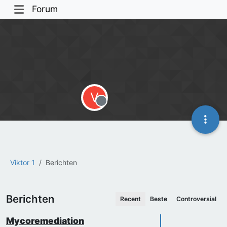
Forum
V
Offline
Viktor 1
Berichten
Berichten
Recent
Beste
Controversial
Mycoremediation