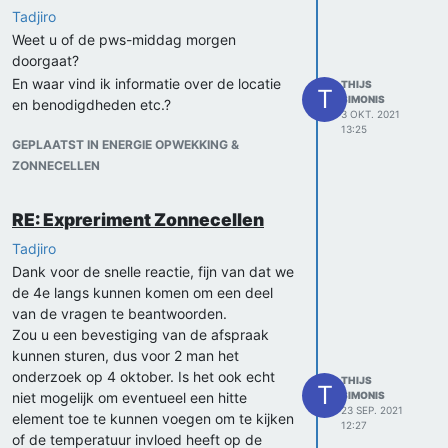
Tadjiro
Weet u of de pws-middag morgen
doorgaat?
En waar vind ik informatie over de locatie
THIJS
T
SIMONIS
en benodigdheden etc.?
3 OKT. 2021
13:25
GEPLAATST IN ENERGIE OPWEKKING &
ZONNECELLEN
RE: Expreriment Zonnecellen
Tadjiro
Dank voor de snelle reactie, fijn van dat we
de 4e langs kunnen komen om een deel
van de vragen te beantwoorden.
Zou u een bevestiging van de afspraak
kunnen sturen, dus voor 2 man het
onderzoek op 4 oktober. Is het ook echt
THIJS
T
niet mogelijk om eventueel een hitte
SIMONIS
23 SEP. 2021
element toe te kunnen voegen om te kijken
12:27
of de temperatuur invloed heeft op de