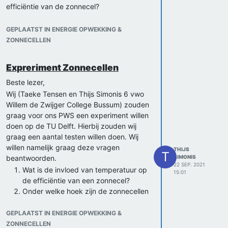
efficiëntie van de zonnecel?
M.v.g. Thijs en Taeke
GEPLAATST IN ENERGIE OPWEKKING &
ZONNECELLEN
Expreriment Zonnecellen
Beste lezer,
Wij (Taeke Tensen en Thijs Simonis 6 vwo
Willem de Zwijger College Bussum) zouden
graag voor ons PWS een experiment willen
doen op de TU Delft. Hierbij zouden wij
graag een aantal testen willen doen. Wij
willen namelijk graag deze vragen
THIJS
T
beantwoorden.
SIMONIS
22 SEP. 2021
Wat is de invloed van temperatuur op
15:01
de efficiëntie van een zonnecel?
Onder welke hoek zijn de zonnecellen
het efficiëntst?
Onder welke lichtsterkte is een
GEPLAATST IN ENERGIE OPWEKKING &
zonnecel het efficiëntst?
ZONNECELLEN