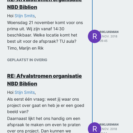
NBD Biblion
Hoi
Stijn Smits
,
Woensdag 21 november komt voor ons
prima uit. Wij zijn vanaf 14:30
RIKLUISMAN
R
beschikbaar. Welke locatie komt het
8 NOV. 2018
best uit voor de afspraak? TU aula?
09:45
Timo, Marijn en Rik
GEPLAATST IN OVERIG
RE: Afvalstromen organisatie
NBD Biblion
Hoi
Stijn Smits
,
Als eerst één vraag: weet jij waar ons
project over gaat en heb je er een goed
beeld van?
Daarnaast lijkt het ons handig om een
afspraak te maken om even te praten
RIKLUISMAN
R
1 NOV. 2018
over ons project. Dan kunnen we