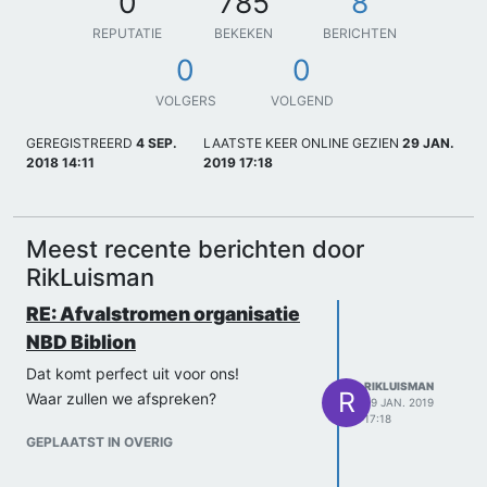
0
785
8
REPUTATIE
BEKEKEN
BERICHTEN
0
0
VOLGERS
VOLGEND
GEREGISTREERD
4 SEP.
LAATSTE KEER ONLINE GEZIEN
29 JAN.
2018 14:11
2019 17:18
Meest recente berichten door
RikLuisman
RE: Afvalstromen organisatie
NBD Biblion
Dat komt perfect uit voor ons!
RIKLUISMAN
R
Waar zullen we afspreken?
29 JAN. 2019
17:18
GEPLAATST IN OVERIG