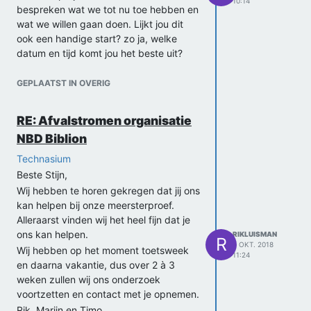
10:14
bespreken wat we tot nu toe hebben en
wat we willen gaan doen. Lijkt jou dit
ook een handige start? zo ja, welke
datum en tijd komt jou het beste uit?
Marijn, Timo en Rik
GEPLAATST IN OVERIG
RE: Afvalstromen organisatie
NBD Biblion
Technasium
Beste Stijn,
Wij hebben te horen gekregen dat jij ons
kan helpen bij onze meersterproef.
Alleraarst vinden wij het heel fijn dat je
ons kan helpen.
RIKLUISMAN
R
8 OKT. 2018
Wij hebben op het moment toetsweek
11:24
en daarna vakantie, dus over 2 à 3
weken zullen wij ons onderzoek
voortzetten en contact met je opnemen.
Rik, Marijn en Timo