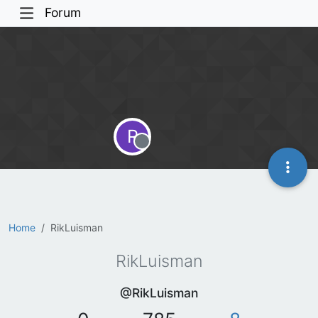
Forum
R
Offline
Home
RikLuisman
RikLuisman
@RikLuisman