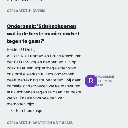
GEPLAATST IN OVERIG
Onderzoek: 'Stinkschoenen,
wat is de beste manier om het
tegen te gaan?'
Beste TU Delft,
Wij zijn Rik Luisman en Bruno Rosch van
het CLD (6vwo) en hebben en zijn op
zoek naar een expertbegeleider voor
ons profielwerkstuk. Ons onderzoek
RIKLUISMAN
R
heeft betrekking tot bacteriën. Wij gaan
4 SEP. 2018
namelijk onderzoeken welke manier om
14:18
stink schoenen tegen te gaan het beste
werkt. Enkele voorbeelden van
methoden zijn:
Een theezakje;
schoenen in de vriezer;
baking soda;
GEPLAATST IN BACTERIËN & VIRUSSEN