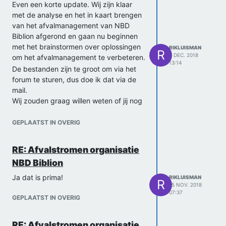
Even een korte update. Wij zijn klaar
met de analyse en het in kaart brengen
van het afvalmanagement van NBD
Biblion afgerond en gaan nu beginnen
met het brainstormen over oplossingen
RIKLUISMAN
R
7 DEC. 2018
om het afvalmanagement te verbeteren.
13:14
De bestanden zijn te groot om via het
forum te sturen, dus doe ik dat via de
mail.
Wij zouden graag willen weten of jij nog
tips voor ons heb.
Timo, Marijn en Rik
GEPLAATST IN OVERIG
RE: Afvalstromen organisatie
NBD Biblion
Ja dat is prima!
RIKLUISMAN
R
15 NOV. 2018
07:37
GEPLAATST IN OVERIG
RE: Afvalstromen organisatie