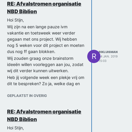
RE: Afvalstromen organisatie
NBD Biblion
Hoi Stijn,
Wij zijn na een lange pauze ivm
vakantie en toetsweek weer verder
gegaan met ons project. Wij hebben
nog 5 weken voor dit project en moeten
dus nog ff gaan blokken.
RIKLUISMAN
R
24 JAN. 2019
Wij zouden graag onze brainstorm
15:03
ideeën willen voorleggen aan jou, zodat
wij dit verder kunnen uitwerken.
Heb jij volgende week een plekje vrij om
dit te bespreken? Zo ja, welke dag en
tijd komt jou het beste uit?
GEPLAATST IN OVERIG
Marijn, Timo en Rik
RE: Afvalstromen organisatie
NBD Biblion
Hoi Stijn,