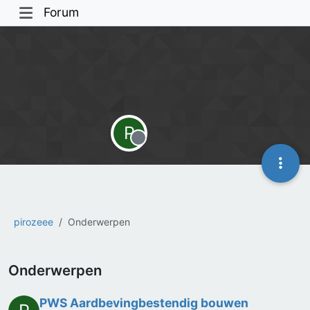
Forum
P
Offline
pirozeee
Onderwerpen
Onderwerpen
PWS Aardbevingbestendig bouwen