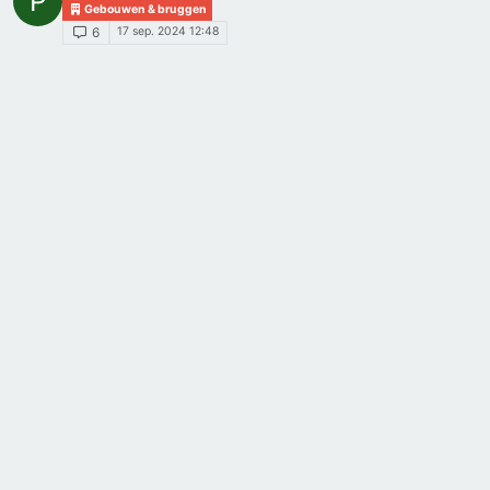
P
Gebouwen & bruggen
17 sep. 2024 12:48
6