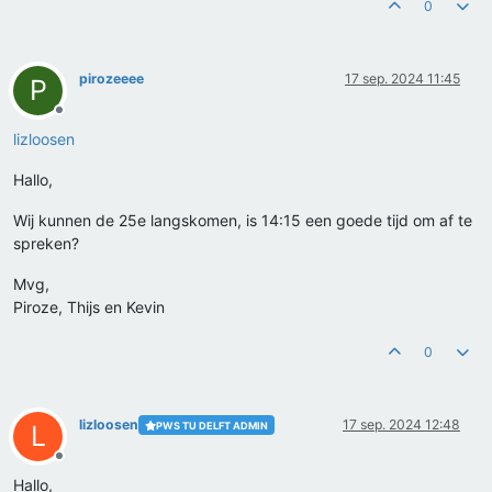
0
pirozeeee
17 sep. 2024 11:45
P
Offline
lizloosen
Hallo,
Wij kunnen de 25e langskomen, is 14:15 een goede tijd om af te
spreken?
Mvg,
Piroze, Thijs en Kevin
0
lizloosen
17 sep. 2024 12:48
PWS TU DELFT ADMIN
L
Offline
Hallo,