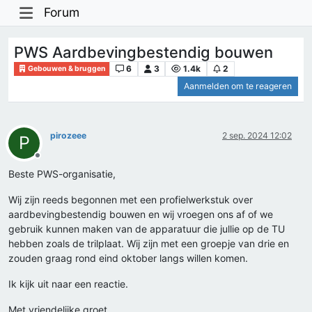
Forum
PWS Aardbevingbestendig bouwen
6
3
1.4k
2
Gebouwen & bruggen
Aanmelden om te reageren
pirozeee
2 sep. 2024 12:02
P
Offline
Beste PWS-organisatie,
Wij zijn reeds begonnen met een profielwerkstuk over
aardbevingbestendig bouwen en wij vroegen ons af of we
gebruik kunnen maken van de apparatuur die jullie op de TU
hebben zoals de trilplaat. Wij zijn met een groepje van drie en
zouden graag rond eind oktober langs willen komen.
Ik kijk uit naar een reactie.
Met vriendelijke groet,